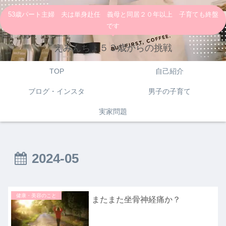
53歳パート主婦 夫は単身赴任 義母と同居２０年以上 子育ても終盤
です
えみんちょ５３歳からの挑戦
TOP
自己紹介
ブログ・インスタ
男子の子育て
実家問題
2024-05
健康・美容のこと
またまた坐骨神経痛か？