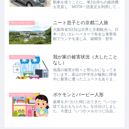
動車を使うことに。車2台持ちの維持費
を見直し、MOTA一括査定を利用して売
却を決めた体験談です。
ニート息子との京都二人旅
やってよかった！
大阪帰省3日目は次男と京都観光へ。日
本一古いエレベーターで有名な東華菜
館でランチを楽しみ、銀閣寺・哲学の
道・南禅寺を散策。その後は友人と夜
遅くまで楽しんだらしい次男に成長と
回復を感じた、京都母子旅の記録で
我が家の被害状況（大したこと
す。
やってよかった！
なし）
地震の被害が段々と明らかになってき
ています。富山の中学生が輪島に帰省
中に被害に遭ったニュースもありまし
た。地震は大きかったけれど普通に暮
らせていることが奇跡です。我が家の
息子二人はそれぞれ自分の場所へ帰っ
ポケモンとバービー人形
やってよかった！
て行き、夫は4日と5日をリモートワ
倉庫を片づけた時に出てきた『いつか
ー...
捨てるおもちゃたち』を仕分けしまし
た。今度は『いつかメルカリに出品す
るときの為』きれいに洗ってみまし
た。カビも発生ポケモンのフィギュア
たちやレゴブロックなどなど。外の倉