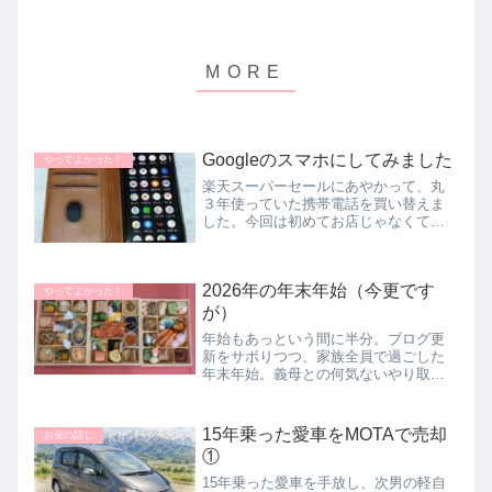
Googleのスマホにしてみました
やってよかった！
楽天スーパーセールにあやかって、丸
３年使っていた携帯電話を買い替えま
した。今回は初めてお店じゃなくてネ
ット通販で買いました。ふわちゃんの
CMがやたらと流れているGoogle pixel
7aを買いました。今まではSonyの
2026年の年末年始（今更です
Xperiaという...
やってよかった！
が）
年始もあっという間に半分。ブログ更
新をサボりつつ、家族全員で過ごした
年末年始。義母との何気ないやり取り
から感じた「ほどよい距離感」と、さ
さやかな幸せの記録。
15年乗った愛車をMOTAで売却
お金の話し
①
15年乗った愛車を手放し、次男の軽自