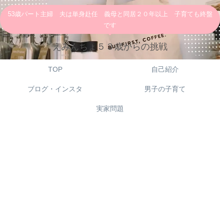
53歳パート主婦 夫は単身赴任 義母と同居２０年以上 子育ても終盤
です
えみんちょ５３歳からの挑戦
TOP
自己紹介
ブログ・インスタ
男子の子育て
実家問題