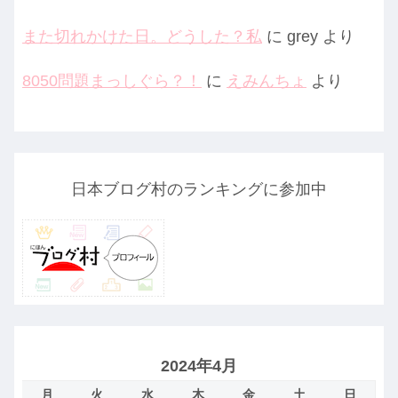
また切れかけた日。どうした？私
に
grey
より
8050問題まっしぐら？！
に
えみんちょ
より
日本ブログ村のランキングに参加中
2024年4月
月
火
水
木
金
土
日