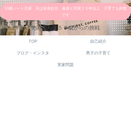
53歳パート主婦 夫は単身赴任 義母と同居２０年以上 子育ても終盤
です
えみんちょ５３歳からの挑戦
TOP
自己紹介
ブログ・インスタ
男子の子育て
実家問題