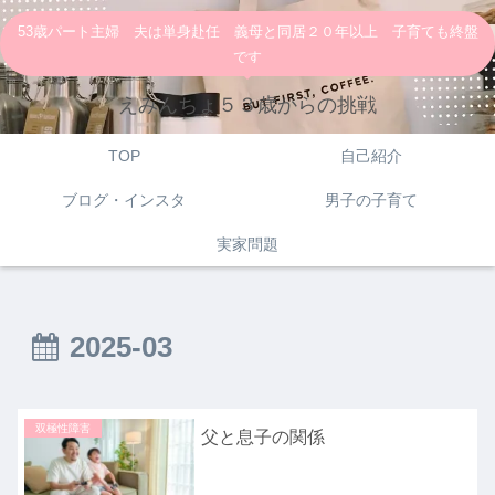
53歳パート主婦 夫は単身赴任 義母と同居２０年以上 子育ても終盤
です
えみんちょ５３歳からの挑戦
TOP
自己紹介
ブログ・インスタ
男子の子育て
実家問題
2025-03
双極性障害
父と息子の関係