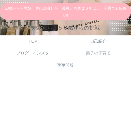
53歳パート主婦 夫は単身赴任 義母と同居２０年以上 子育ても終盤
です
えみんちょ５３歳からの挑戦
TOP
自己紹介
ブログ・インスタ
男子の子育て
実家問題