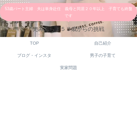
53歳パート主婦 夫は単身赴任 義母と同居２０年以上 子育ても終盤
です
えみんちょ５３歳からの挑戦
TOP
自己紹介
ブログ・インスタ
男子の子育て
実家問題