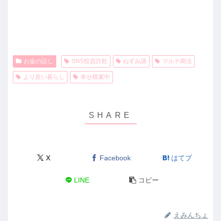
お金の話し
SNS投資詐欺
ねずみ講
マルチ商法
より良い暮らし
幸せ模索中
X
Facebook
はてブ
LINE
コピー
えみんちょ