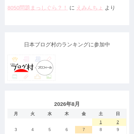
8050問題まっしぐら？！
に
えみんちょ
より
日本ブログ村のランキングに参加中
2026年8月
月
火
水
木
金
土
日
1
2
3
4
5
6
7
8
9