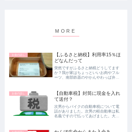
【ふるさと納税】利用率15％ほ
お金の話し
どなんだって
突然ですがふるさと納税どうしてます
か？我が家はちょっといいお肉やフル
ーツ、南部鉄器のやかんやわっぱ弁当
箱をもらったこともあります。が、家
族が一斉に揃うことがなかなかないの
で、食べ物の発注のタイミングが難し
【自動車税】封筒に現金を入れ
お金の話し
くなりました。配達日指定できないこ
て送付？
と...
次男からバイクの自動車税について電
話がありました。次男の軽自動車は私
名義ですので払ってあげました。大学
に行かなかった4年間分は払ってやろう
かと思っています。ですから、バイク
の税金の手紙が来て、車を持つと税金
かんぽ生命からまた入金あ
お金の話し