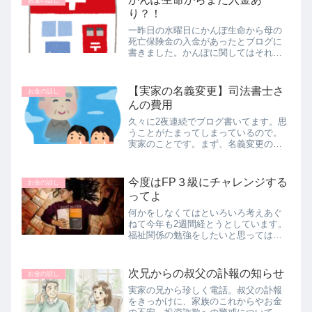
がかかると初めて知ったようです。私...
り？！
一昨日の水曜日にかんぽ生命から母の
死亡保険金の入金があったとブログに
書きました。かんぽに関してはそれで
終わりだと思っていました。本日、楽
天銀行から【入金のお知らせ】メール
が届き、『へ？何の入金？怖い怖い』
【実家の名義変更】司法書士さ
お金の話し
と思いながら、サイトを確認してみる
んの費用
と...
久々に2夜連続でブログ書いてます。思
うことがたまってしまっているので。
実家のことです。まず、名義変更の件
は２週間ほど前に兄たちが司法書士事
務所に出向き、書類を完成させて手続
きに入ったそうですので、そろそろ私
今度はFP３級にチャレンジする
お金の話し
の所にも登記事項証明書が届くと思い...
ってよ
何かをしなくてはといろいろ考えあぐ
ねて今年も2週間経とうとしています。
福祉関係の勉強をしたいと思ってはい
るのですが。途中でほっぽり出す傾向
にある私なので、また嫌になるんじゃ
ないかと思うと一歩が踏み出せず。実
次兄からの叔父の訃報の知らせ
お金の話し
は２年前にＦＰ３級の資格を取ろうと...
実家の兄から珍しく電話。叔父の訃報
をきっかけに、家族のこれからやお金