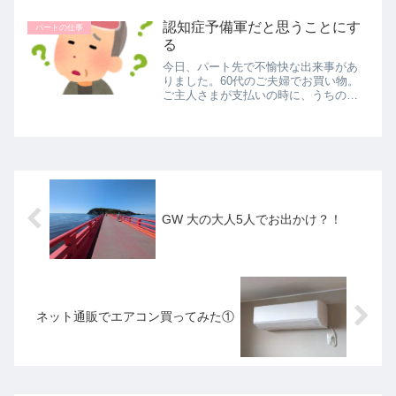
かも？』と本社のマネージャーが言っ
認知症予備軍だと思うことにす
ていたそうです。それは決定なのか？...
パートの仕事
る
今日、パート先で不愉快な出来事があ
りました。60代のご夫婦でお買い物。
ご主人さまが支払いの時に、うちの店
の200円のお買物券5枚を出されてまし
た。私では残り209円です。お客様なん
でや！！1,000円分やから1,080円引きや
ろ！！と訳の分...
GW 大の大人5人でお出かけ？！
ネット通販でエアコン買ってみた①