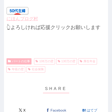
にほんブログ村
👆よろしければ応援クリックお願いします
パートの仕事
106万の壁
130万の壁
厚生年金
年収の壁
社会保険
X
Facebook
はてブ