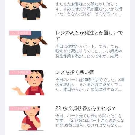
またまたお客様との嫌なやり取りで
す。すみません💦私が至らないから招
いたことなんだけど、そんな言い方し
なくても・・・って感じ(涙)アプリでの
ポイントの使い方みたいなことを聞か
れ、他人のスマホって見てもよく分か
レジ締めとか発注とか難しいで
らないし、老眼で何書いてるのか見え...
パートの仕事
す
今日は夕方からパート。でも、でも、
暇すぎて死にそうでした。レジ締めや
発注作業も私がしたのですが、結局、
店長がお休みの日だけしかやらないの
で、いろいろと物忘れが激しく、自信
喪失中💦この歳になって新しいことを
ミスを招く悪い癖
パートの仕事
する難しさを痛感した一日でした。だ
今日のパートは18時半まででした。3連
っ...
休が終わり、またまた暇に逆戻りでし
た。昨日やらかした失態に対するクレ
ームは今のところ無し。昨日はなかな
か寝付けず、今朝も何度も目が覚めま
した。実際起き上がるのはいつもと同
2年後全員扶養から外れる？
じ7時過ぎなんだけど。毎朝のヨガ...
パートの仕事
今日、パート先で店長から聞いたこと
です。『2年後にはパートさん達みんな
社会保険に加入しなければならなくな
るから、そうしたら年収の壁を気にせ
ず働いてもらって人手不足解消される