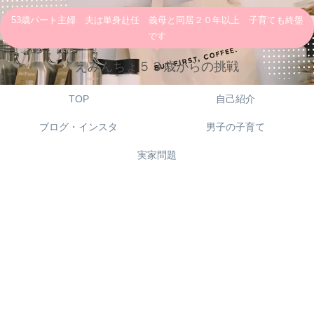
53歳パート主婦 夫は単身赴任 義母と同居２０年以上 子育ても終盤
です
えみんちょ５３歳からの挑戦
TOP
自己紹介
ブログ・インスタ
男子の子育て
実家問題