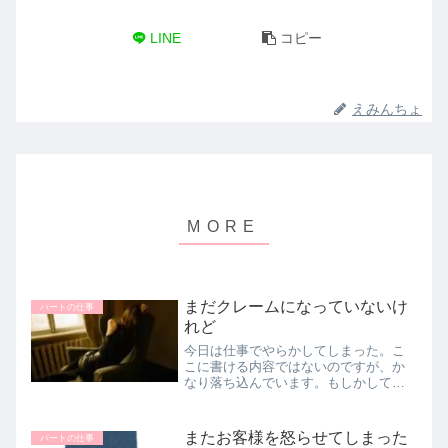
LINE
コピー
えみんちょ
まだクレームになっていないけ
パートの仕事
れど
今日は仕事でやらかしてしまった。こ
こに書ける内容ではないのですが、か
なり落ち込んでいます。もしかして明
日にでもお客様からクレームが入るか
もしれない(T_T)間違った情報を答えて
しまい、私の怠慢・傲慢・思い込みが
またお客様を怒らせてしまった
パートの仕事
招いた痛恨のミス。仕事を嫌々や...