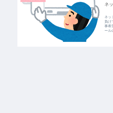
ネ
ネッ
負け
事希
ール