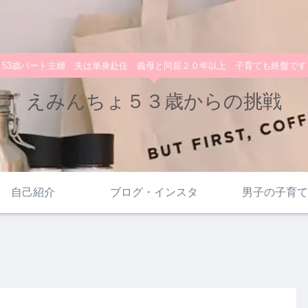
53歳パート主婦 夫は単身赴任 義母と同居２０年以上 子育ても終盤です
えみんちょ５３歳からの挑戦
自己紹介
ブログ・インスタ
男子の子育て