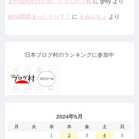
また切れかけた日。どうした？私
に
grey
より
8050問題まっしぐら？！
に
えみんちょ
より
日本ブログ村のランキングに参加中
2024年5月
月
火
水
木
金
土
日
1
2
3
4
5