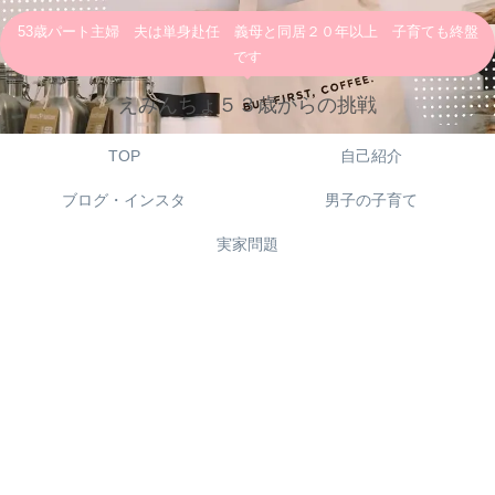
53歳パート主婦 夫は単身赴任 義母と同居２０年以上 子育ても終盤
です
えみんちょ５３歳からの挑戦
TOP
自己紹介
ブログ・インスタ
男子の子育て
実家問題