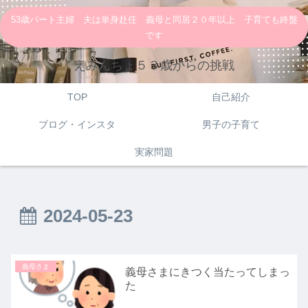
53歳パート主婦 夫は単身赴任 義母と同居２０年以上 子育ても終盤
です
えみんちょ５３歳からの挑戦
TOP
自己紹介
ブログ・インスタ
男子の子育て
実家問題
2024-05-23
義母さま
義母さまにきつく当たってしまっ
た