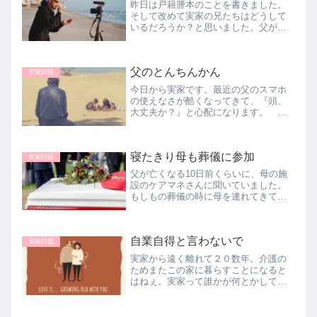
昨日は戸籍謄本のことを書きました。
そして改めて実家の兄たちはどうして
いるだろうか？と思いました。父が生
きていたら今回の地震のことでまた
長々と電話してきたに違いありませ
ん。もう電話してきてくれることがな
父のとんちんかん
いなんて、なんて寂しいことなんだろ
実家問題
う・・...
今日から実家です。最近の父のスマホ
の使えなさが酷くなってきて、『頭、
大丈夫か？』と心配になります。 母
の状態も心配ですが、父の衰えも始ま
ってきてるのでしょうか？
寝たきり母も葬儀に参加
実家問題
父が亡くなる10日前くらいに、母の施
設のケアマネさんに聞いていました。
もしもの葬儀の時に母を連れてきても
らえるか？快諾していただけたので、
どのタイミングがいいかなあと、ぼん
やりと考えていました。朝に父が亡く
自業自得と言わないで
なり、あれよあれよという間に夕方に...
実家問題
実家から遠く離れて２０数年。介護の
ためまたこの家に暮らすことになると
はねぇ。実家って誰かが何とかしてく
れるもんだと思ってました。そんな甘
いことなかったです。自分がやらなき
ゃ誰がやる？ですね。