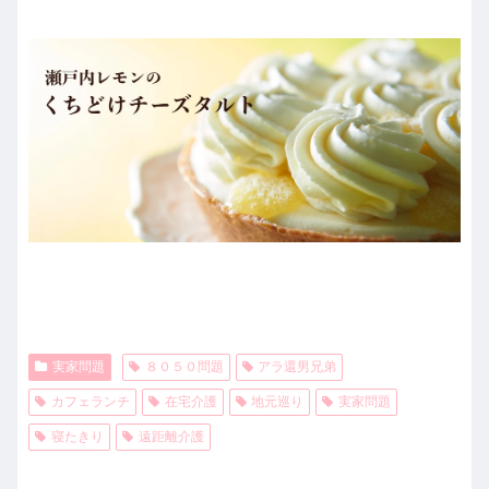
実家問題
８０５０問題
アラ還男兄弟
カフェランチ
在宅介護
地元巡り
実家問題
寝たきり
遠距離介護