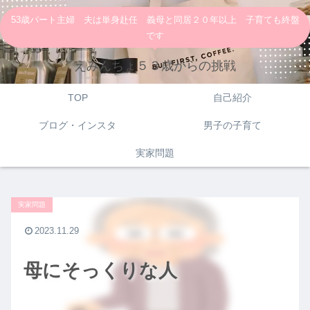
53歳パート主婦 夫は単身赴任 義母と同居２０年以上 子育ても終盤
です
えみんちょ５３歳からの挑戦
TOP
自己紹介
ブログ・インスタ
男子の子育て
実家問題
実家問題
2023.11.29
母にそっくりな人