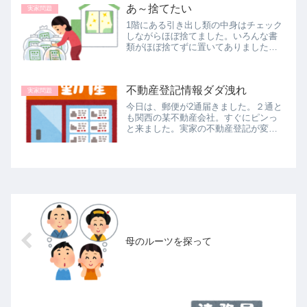
あ～捨てたい
実家問題
1階にある引き出し類の中身はチェック
しながらほぼ捨てました。いろんな書
類がほぼ捨てずに置いてありましたの
で、ひとつひとつ封筒を開け中身を確
認し、個人情報が載っている紙と載っ
てない紙を仕分けし、載ってない紙は
不動産登記情報ダダ洩れ
リサイクルに出す置き場へ、載ってる...
実家問題
今日は、郵便が2通届きました。２通と
も関西の某不動産会社。すぐにピンっ
と来ました。実家の不動産登記が変更
されたから『売ってくれ』っていうお
手紙でした。兄たちの所に行ったかど
うかは分かりませんが、少なくとも富
山県に居る私が大阪の不動産を手放す...
母のルーツを探って