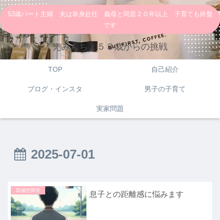
53歳パート主婦 夫は単身赴任 義母と同居２０年以上 子育ても終盤
です
えみんちょ５３歳からの挑戦
TOP
自己紹介
ブログ・インスタ
男子の子育て
実家問題
2025-07-01
双極性障害
息子との距離感に悩みます