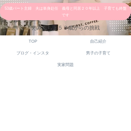
53歳パート主婦 夫は単身赴任 義母と同居２０年以上 子育ても終盤
です
えみんちょ５３歳からの挑戦
TOP
自己紹介
ブログ・インスタ
男子の子育て
実家問題