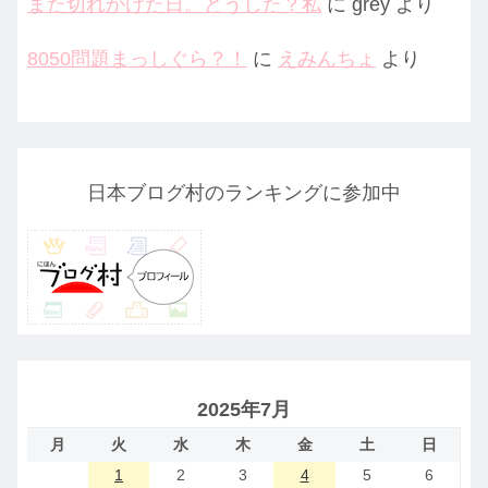
また切れかけた日。どうした？私
に
grey
より
8050問題まっしぐら？！
に
えみんちょ
より
日本ブログ村のランキングに参加中
2025年7月
月
火
水
木
金
土
日
1
2
3
4
5
6