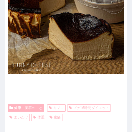
健康・美容のこと
キノコ
プチ16時間ダイエット
まいたけ
体重
腹痛