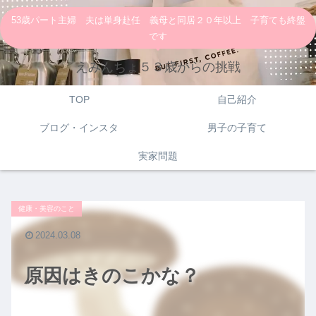
53歳パート主婦 夫は単身赴任 義母と同居２０年以上 子育ても終盤
です
えみんちょ５３歳からの挑戦
TOP
自己紹介
ブログ・インスタ
男子の子育て
実家問題
健康・美容のこと
2024.03.08
原因はきのこかな？