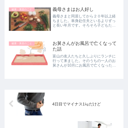
の入り口に綿棒でワセリンを塗ってい
るから全然かゆくないし鼻水も出ない
義母さまはお人好し
健康・美容のこと
し楽やったわ』と言うのでとても驚き
義母さまと同居してから２０年以上経
ま...
ちました。単身赴任夫といるよりずっ
と長い年月です。そろそろ子どもたち
も巣立ちの時を迎えるけれど、寄る年
波には勝てず、義母さまの頭も緩んで
きたのかなあ？それともこんなものな
お舅さんがお風呂で亡くなって
のでしょうか？
健康・美容のこと
た話
富山の友人たちと久しぶりにランチに
行って来ました。そのうちの一人のお
舅さんが10月にお風呂で亡くなったと
いう話を聞きました。ニュースでよく
聞く出来事ですが、こんなに身近な人
にも起こっていたとは(>_<)近所に住ん
でいるお義父さんに買い物など...
4日目でマイナス1㎏だけど