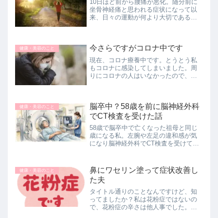
10日ほど前から腰痛が悪化。随分前に
坐骨神経痛と思われる症状になって以
来、日々の運動が何より大切であると
痛感し、細々と朝ヨガや筋トレ系のヨ
ガを続けているというのに、腰痛や坐
骨神経痛のような痛みが再発していま
今さらですがコロナ中です
す。腰痛と言えば、内臓の病気も疑わ...
健康・美容のこと
現在、コロナ療養中です。とうとう私
もコロナに感染してしまいました。周
りにコロナの人はいなかったので、本
当に知らない間にうつるもんなんだな
あと実感いたしました。仕事中（入店
から退店まで）しかマスクしていなか
脳卒中？58歳を前に脳神経外科
ったので、その道中でうつるリスクは
健康・美容のこと
多...
でCT検査を受けた話
58歳で脳卒中で亡くなった祖母と同じ
歳になる私。左腕や左足の違和感が気
になり脳神経外科でCT検査を受けてき
ました。祖母と母が脳の病気だった不
安、検査の流れ、費用、結果までを正
直に記録。更年期や食生活の見直しに
鼻にワセリン塗って症状改善し
健康・美容のこと
ついても書いています。
た夫
タイトル通りのことなんですけど、知
ってましたか？私は花粉症ではないの
で、花粉症の辛さは他人事でした。昨
日、夫が『去年お母さんから聞いて鼻