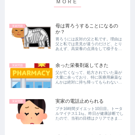
母は胃ろうすることになるの
実家問題
か？
胃ろうには反対の父と私です。理由は
父と私では意見が違うのだけど、とり
あえず、高栄養の点滴をして様子を見
ることになりました。決断を先送りし
ただけかもしれないけれど、鼻チュー
ブを抜いて口から何かを食べさせてあ
余った栄養剤返してきた
実家問題
げたい、その一心は父娘同じです。
父が亡くなって、処方されていた薬が
大量に余っており、特に医療用麻薬な
んかは絶対に持ち帰ってもらわないと
いけません。咳止めと便秘薬は誰でも
使えるからと置いていかれました。食
事も摂れなくなり、栄養を摂るために
実家の電話止められる
エンシュアリキッドという缶を処方さ
実家問題
れ...
プチ16時間ダイエット10日目。トータ
ルマイナス1.1㎏。昨日が健康診断でし
たので、当初の目標はクリアできまし
た。でも、これはお米を食べ過ぎた程
度で上げ下げする値なので、次なる目
標、23日の卒業式までにマイナス2㎏。