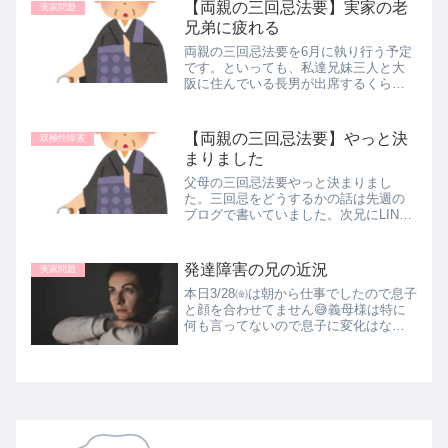
【両親の三回忌法要】実家の老
いやたぶん無理。でも、目...
実家問題
兄弟に疲れる
両親の三回忌法要を6月に執り行う予定
です。といっても、私達兄妹三人と大
阪に住んでいる長男が出席するくらい
かな。わざわざ夫や義母様、次男を呼
ぶのも気を遣うしお金もかかる💦とり
あえず、お寺さんに日程を連絡する
【両親の三回忌法要】やっと決
双極性障害
と、家でも寺でもどっちでもいいよと
まりました
言...
父母の三回忌法要やっと決まりまし
た。三回忌をどうするかの話は先週の
ブログで書いていました。次兄にLINE
しても既読スルーだし、長兄にLINEし
ても未読のままだし。次兄に私家です
るか寺でするかどうするの？寺でする
発達障害の兄の近況
実家問題
なら長兄の喪服は私がアイロンか...
本日3/28㈮は朝から仕事でしたので息子
と顔を合わせてません😅義母様は特に
何も言ってないので息子に変化はない
みたいです。毎回次男の双極性障害の
ことばかり書いてますが、実家の長兄
に動きがあったようなので久しぶりに
実家ネタを書きます。先月2月末...