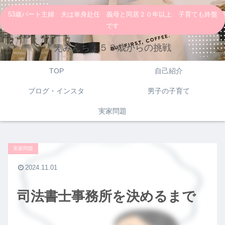
53歳パート主婦 夫は単身赴任 義母と同居２０年以上 子育ても終盤
です
えみんちょ５３歳からの挑戦
TOP
自己紹介
ブログ・インスタ
男子の子育て
実家問題
実家問題
2024.11.01
司法書士事務所を決めるまで