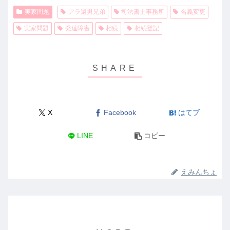
実家問題
アラ還男兄弟
司法書士事務所
名義変更
実家問題
発達障害
相続
相続登記
X
Facebook
はてブ
LINE
コピー
えみんちょ