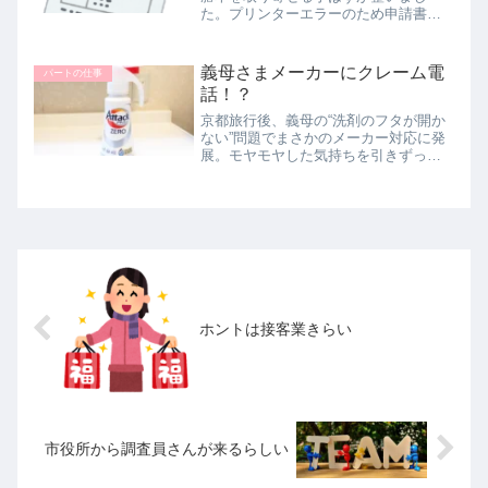
た。プリンターエラーのため申請書を
印刷できてなかったのですが、いろい
ろ調べてみて解決。プリンターにつな
っがていたWi-Fiルーターが壊れている
義母さまメーカーにクレーム電
パートの仕事
(T_T)こういうことは夫がすべ...
話！？
京都旅行後、義母の“洗剤のフタが開か
ない”問題でまさかのメーカー対応に発
展。モヤモヤした気持ちを引きずった
まま出勤した結果、仕事中に感情が爆
発してしまい…。
ホントは接客業きらい
市役所から調査員さんが来るらしい