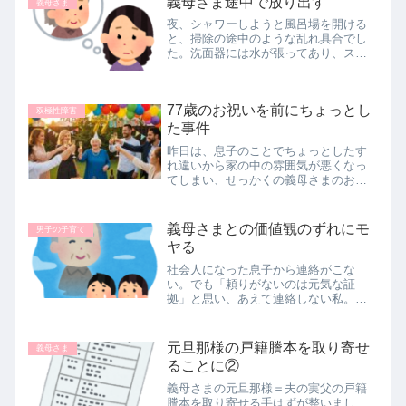
義母さま途中で放り出す
義母さま
夜、シャワーしようと風呂場を開ける
と、掃除の途中のような乱れ具合でし
た。洗面器には水が張ってあり、スポ
ンジ・たわし・スプレー洗剤すべて床
に出しっぱなし。ついでにシャンプー
や石鹸も出しっぱなし。いつもは定位
77歳のお祝いを前にちょっとし
置に戻してくれているのに。たぶん、
双極性障害
義...
た事件
昨日は、息子のことでちょっとしたす
れ違いから家の中の雰囲気が悪くなっ
てしまい、せっかくの義母さまのお誕
生日ケーキが今日へ持ち越しとなって
しまいました。🌈少しずつ晴れてきた
と思ったのに…最近、息子の様子がち
義母さまとの価値観のずれにモ
男子の子育て
ょっとずつ良くなってきていて、私も
ヤる
安...
社会人になった息子から連絡がこな
い。でも「頼りがないのは元気な証
拠」と思い、あえて連絡しない私。一
方で毎日LINEする親子（うちの夫と義
母）もいて価値観の違いにモヤモ
ヤ…。私があっさりしすぎなのでしょ
元旦那様の戸籍謄本を取り寄せ
義母さま
うか？
ることに②
義母さまの元旦那様＝夫の実父の戸籍
謄本を取り寄せる手はずが整いまし