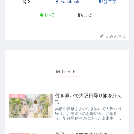
X
Facebook
はてブ
LINE
コピー
えみんちょ
付き添いで大阪日帰り旅を終え
義母さま
て
高齢の義母さまの付き添いで大阪へ日
帰り。お友達へのお悔やみ、お墓参
り、切符騒動や道に迷った出来事、思
いがけない再会まで。付き添いだから
こそ感じた一日を綴ります。