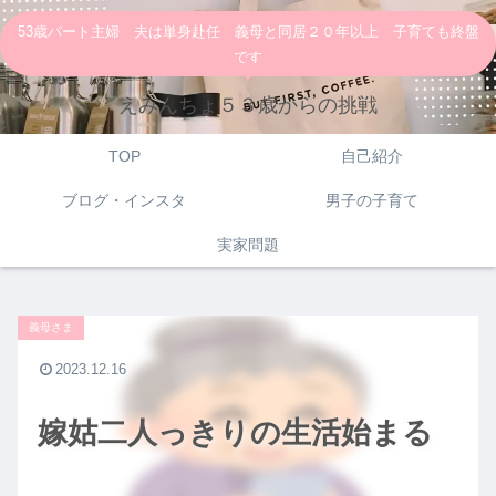
53歳パート主婦 夫は単身赴任 義母と同居２０年以上 子育ても終盤
です
えみんちょ５３歳からの挑戦
TOP
自己紹介
ブログ・インスタ
男子の子育て
実家問題
義母さま
2023.12.16
嫁姑二人っきりの生活始まる