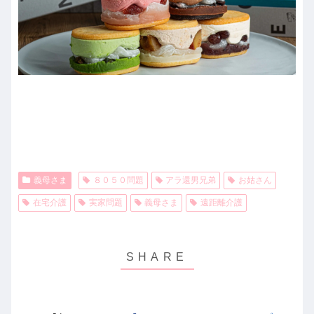
義母さま
８０５０問題
アラ還男兄弟
お姑さん
在宅介護
実家問題
義母さま
遠距離介護