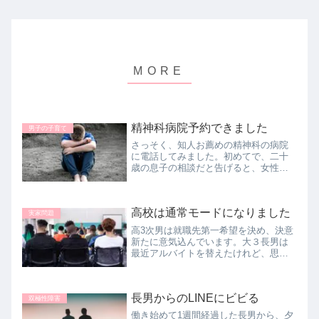
精神科病院予約できました
男子の子育て
さっそく、知人お薦めの精神科の病院
に電話してみました。初めてで、二十
歳の息子の相談だと告げると、女性の
スタッフさんが電話に出て来られ（看
護師さんなのか予約対応のカウンセリ
ングの方なのかよくわからないけど）
高校は通常モードになりました
こちらの気持ちを察してくれてとても
実家問題
優...
高3次男は就職先第一希望を決め、決意
新たに意気込んでいます。大３長男は
最近アルバイトを替えたけれど、思っ
た以上に仕事が厳しく、一か月は続け
てねと言う店長さんの言葉が腑に落ち
ました。私はひと月半振りの実家帰省
長男からのLINEにビビる
で疲れています。
双極性障害
働き始めて1週間経過した長男から、夕