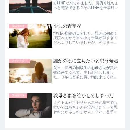
方LINEが来ていました。長男今晩ちょ
っと電話できる？そのLINEを仕事終わ
りの職場で見た私に戦慄が走りました
(笑)私うわっ！！もう辞めたいのか？
『仕事嫌だ、俺には無理』とかの話な
少しの希望が
のか？？17時過ぎにLI...
双極性障害
恒例の病院の日でした。思えば初めて
病院へ向かう車の中は空気が重すぎて
どんよりしていましたが、今はまった
く普通の会話ができるようになりまし
た。薬のおかげで落ち着いているのだ
と思うのですが、素人目に見ると『病
誰かの役に立ちたいと思う若者
気とはとても思えない』って感じで
男子の子育て
す。...
先日、長男の同級生のお母さんが買い
物に来てくれて、少しお話ししまし
た。３年ほど前に買い物に来てくれた
ことがあり、それ以来です。お互い子
供たちは今どういう進路に進んでるか
を聞き合いました。その子は（女の
義母さまを泣かせてしまった
子）大学院に進級し、なんと、精神保
双極性障害
健福祉...
タイトルだけを見たら息子が暴言でも
吐いてばあちゃんを泣かせた？って思
われたかもしれません。幸い、息子は
暴言を吐くほどではないです。誰が泣
かせたのか？はい、私です。一昨日の
精神科病院から帰宅した時のことで