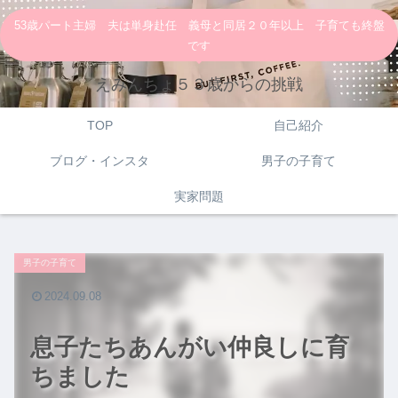
53歳パート主婦 夫は単身赴任 義母と同居２０年以上 子育ても終盤
です
えみんちょ５３歳からの挑戦
TOP
自己紹介
ブログ・インスタ
男子の子育て
実家問題
男子の子育て
2024.09.08
息子たちあんがい仲良しに育
ちました