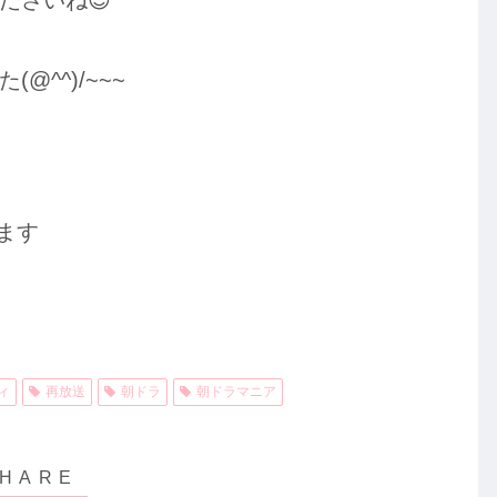
^^)/~~~
ます
ィ
再放送
朝ドラ
朝ドラマニア