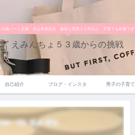
53歳パート主婦 夫は単身赴任 義母と同居２０年以上 子育ても終盤です
えみんちょ５３歳からの挑戦
自己紹介
ブログ・インスタ
男子の子育て