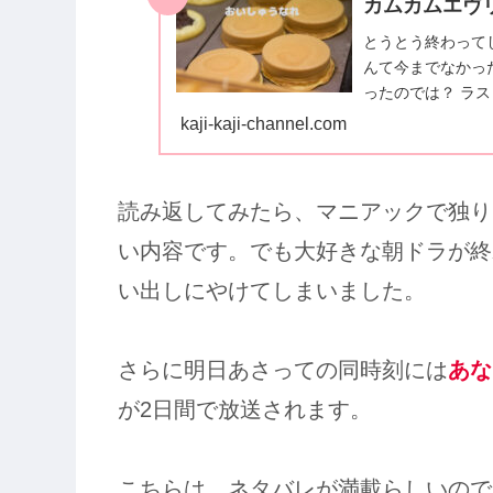
カムカムエヴリ
とうとう終わって
んて今までなかっ
ったのでは？ ラ
てしまったけど、
kaji-kaji-channel.com
読み返してみたら、マニアックで独り
い内容です。でも大好きな朝ドラが終
い出しにやけてしまいました。
さらに明日あさっての同時刻には
あな
が2日間で放送されます。
こちらは、ネタバレが満載らしいので