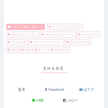
ドラマ・映画・本のこと
ウィリアム大おじさま
おはぎのおまじない
カムカムエヴリバディ
カムカムロス
カムカム愛
キャンディキャンディ
丘の上の王子様
名作
名言
朝ドラ
桃太郎伝説
X
Facebook
はてブ
LINE
コピー