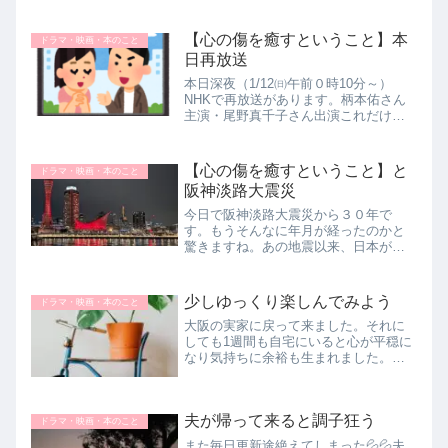
後はまったく意味不明なミュージカル
風で気付いたら寝落ちしてましたwww
昭和と令和と行ったり来たりはクドカ
【心の傷を癒すということ】本
ドラマ・映画・本のこと
ンさん脚本によくあることで好きだっ
日再放送
た...
本日深夜（1/12㈰午前０時10分～）
NHKで再放送があります。柄本佑さん
主演・尾野真千子さん出演これだけで
絶対に録画予約する俳優陣なのです
が、2020年に放送があったものです。
当時見て、とても感銘を受け、ああ、
【心の傷を癒すということ】と
ドラマ・映画・本のこと
私はこういうドラマが好きだな...
阪神淡路大震災
今日で阪神淡路大震災から３０年で
す。もうそんなに年月が経ったのかと
驚きますね。あの地震以来、日本が地
震大国だと思い知らされ、いつ死ぬか
もしれないから毎日を精一杯生きなけ
れば、とか、不本意で亡くなった人に
少しゆっくり楽しんでみよう
ドラマ・映画・本のこと
恥ずかしくないようにしなければ、と
大阪の実家に戻って来ました。それに
か、...
しても1週間も自宅にいると心が平穏に
なり気持ちに余裕も生まれました。久
しぶりに映画を観に行ったこと（宮崎
駿監督作品の『君たちはどう生きる
か』）で、もっと好きなことしてもい
夫が帰って来ると調子狂う
いんじゃないかという気持ちにもなり
ドラマ・映画・本のこと
ま...
また毎日更新途絶えてしまった💦💦夫