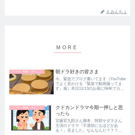
えみんちょ
朝ドラ好きの皆さま
ドラマ・映画・本のこと
今、緊急でブログ書いてます（YouTube
でよく見かける『緊急で動画撮ってま
す』風）本日11/13のお昼にNHKでカム
カムエヴリバディ再放送PRという番組
が放送されました。先ほどその録画を
見おわり興奮して、ぜひブログに書い
クドカンドラマ今期一押しと思
て、皆さまに来週か...
ドラマ・映画・本のこと
ったら
宮藤官九郎さん脚本、阿部サダヲさん
主演のドラマ『不適切にもほどがあ
る！』見ました。なんなんだ？？？最