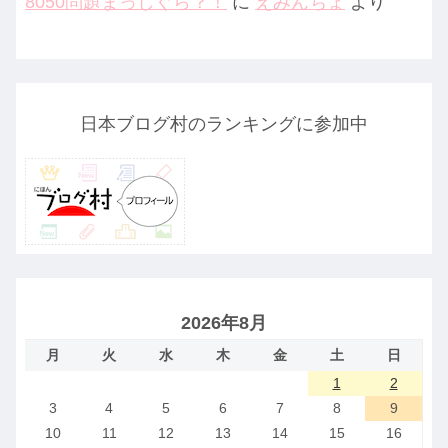
8050問題まっしぐら？！
に
えみんちょ
より
日本ブログ村のランキングに参加中
2026年8月
月
火
水
木
金
土
日
1
2
3
4
5
6
7
8
9
10
11
12
13
14
15
16