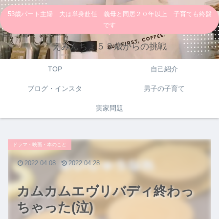
53歳パート主婦 夫は単身赴任 義母と同居２０年以上 子育ても終盤
です
えみんちょ５３歳からの挑戦
TOP
自己紹介
ブログ・インスタ
男子の子育て
実家問題
ドラマ・映画・本のこと
2022.04.08
2022.04.28
カムカムエヴリバディ終わっ
ちゃった(泣)