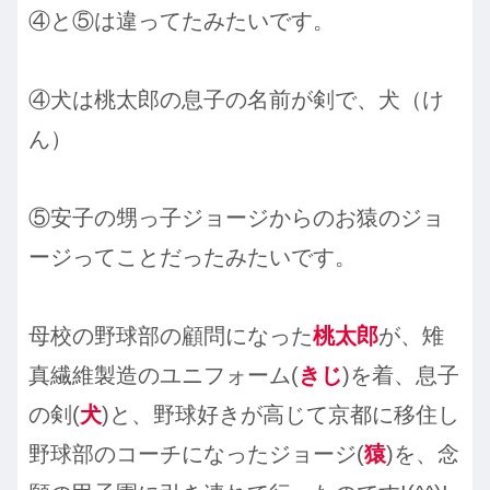
④と⑤は違ってたみたいです。
④犬は桃太郎の息子の名前が剣で、犬（け
ん）
⑤安子の甥っ子ジョージからのお猿のジョ
ージってことだったみたいです。
母校の野球部の顧問になった
桃太郎
が、雉
真繊維製造のユニフォーム(
きじ
)を着、息子
の剣(
犬
)と、野球好きが高じて京都に移住し
野球部のコーチになったジョージ(
猿
)を、念