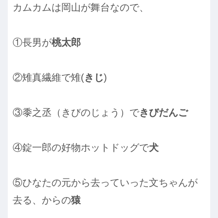
カムカムは岡山が舞台なので、
①長男が
桃太郎
②雉真繊維で雉(
きじ
)
③黍之丞（きびのじょう）で
きびだんご
④錠一郎の好物ホットドッグで
犬
⑤ひなたの元から去っていった文ちゃんが
去る、からの
猿