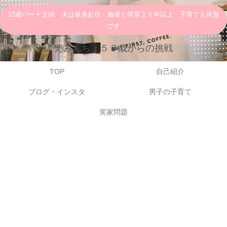
53歳パート主婦 夫は単身赴任 義母と同居２０年以上 子育ても終盤
です
えみんちょ５３歳からの挑戦
TOP
自己紹介
ブログ・インスタ
男子の子育て
実家問題