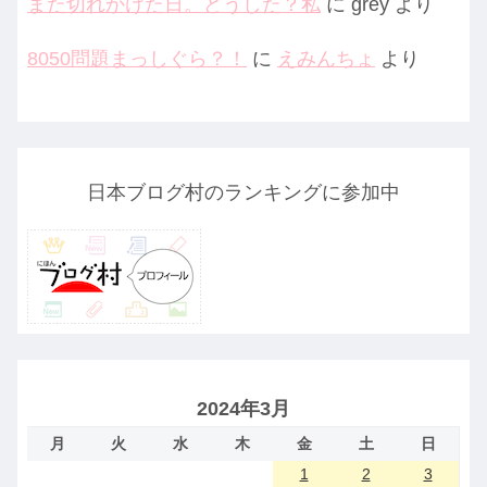
また切れかけた日。どうした？私
に
grey
より
8050問題まっしぐら？！
に
えみんちょ
より
日本ブログ村のランキングに参加中
2024年3月
月
火
水
木
金
土
日
1
2
3