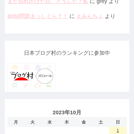
また切れかけた日。どうした？私
に
grey
より
8050問題まっしぐら？！
に
えみんちょ
より
日本ブログ村のランキングに参加中
2023年10月
月
火
水
木
金
土
日
1