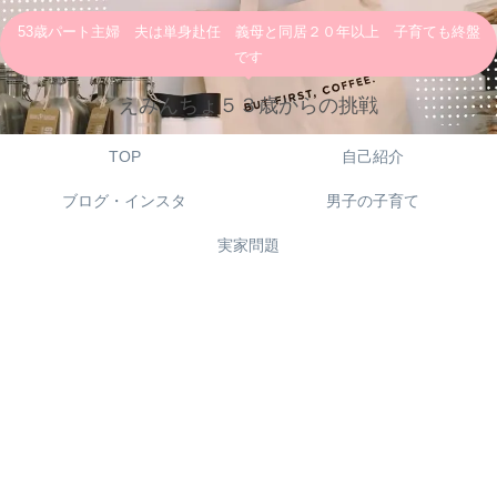
53歳パート主婦 夫は単身赴任 義母と同居２０年以上 子育ても終盤
です
えみんちょ５３歳からの挑戦
TOP
自己紹介
ブログ・インスタ
男子の子育て
実家問題