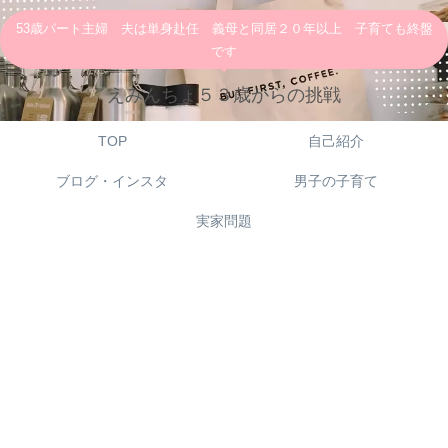
53歳パート主婦 夫は単身赴任 義母と同居２０年以上 子育ても終盤
です
えみんちょ５３歳からの挑戦
TOP
自己紹介
ブログ・インスタ
男子の子育て
実家問題