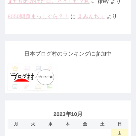
また切れかけた日。どうした？私
に
grey
より
8050問題まっしぐら？！
に
えみんちょ
より
日本ブログ村のランキングに参加中
2023年10月
月
火
水
木
金
土
日
1