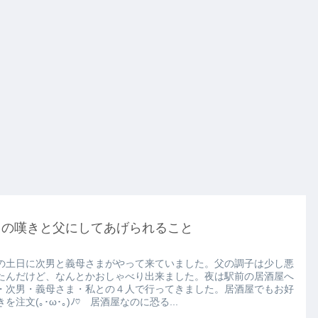
男の嘆きと父にしてあげられること
の土日に次男と義母さまがやって来ていました。父の調子は少し悪
たんだけど、なんとかおしゃべり出来ました。夜は駅前の居酒屋へ
・次男・義母さま・私との４人で行ってきました。居酒屋でもお好
を注文(｡･ω･｡)ﾉ♡ 居酒屋なのに恐る...