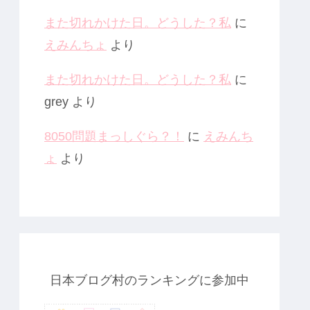
また切れかけた日。どうした？私
に
えみんちょ
より
また切れかけた日。どうした？私
に
grey
より
8050問題まっしぐら？！
に
えみんち
ょ
より
日本ブログ村のランキングに参加中