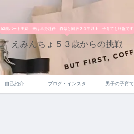
53歳パート主婦 夫は単身赴任 義母と同居２０年以上 子育ても終盤です
えみんちょ５３歳からの挑戦
自己紹介
ブログ・インスタ
男子の子育て