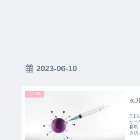
2023-06-10
実家問題
次
先日
かっ
長男
み焼き