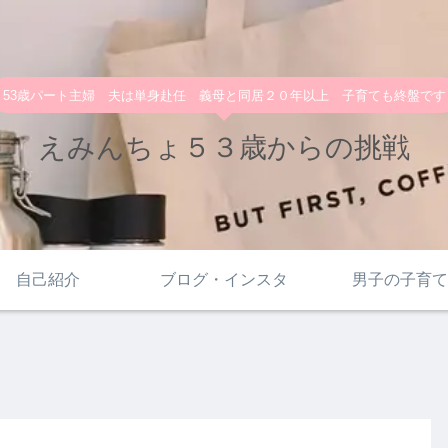
53歳パート主婦 夫は単身赴任 義母と同居２０年以上 子育ても終盤です
えみんちょ５３歳からの挑戦
自己紹介
ブログ・インスタ
男子の子育て