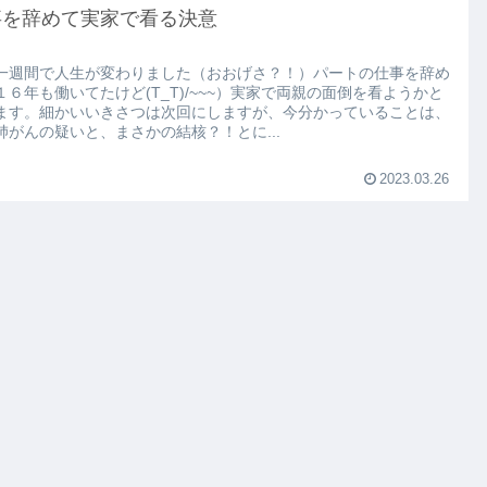
事を辞めて実家で看る決意
一週間で人生が変わりました（おおげさ？！）パートの仕事を辞め
１６年も働いてたけど(T_T)/~~~）実家で両親の面倒を看ようかと
ます。細かいいきさつは次回にしますが、今分かっていることは、
肺がんの疑いと、まさかの結核？！とに...
2023.03.26