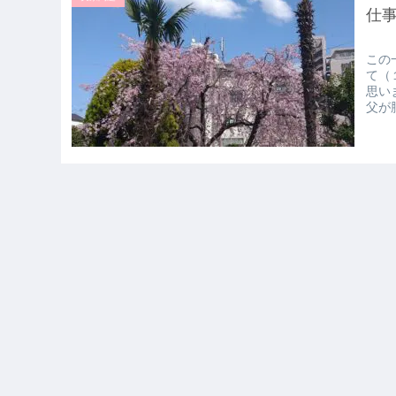
仕
この
て（
思い
父が