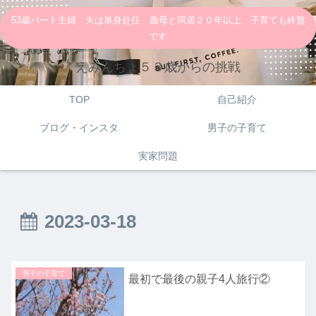
53歳パート主婦 夫は単身赴任 義母と同居２０年以上 子育ても終盤
です
えみんちょ５３歳からの挑戦
TOP
自己紹介
ブログ・インスタ
男子の子育て
実家問題
2023-03-18
男子の子育て
最初で最後の親子4人旅行②