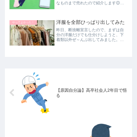
なものまで売れたので紹介します😊一
回だけ使ったデンタルフロス300円。全
然使いこなせなかったので一回で嫌に
なり、ダメもとで出品してみたら数日
洋服を全部ひっぱり出してみた
で売れました。儲けは110円です...
やってよかった！
昨日、断捨離宣言したので、まずは自
分の洋服だけでも仕分けしようと、下
着類以外ぜ～んぶ出してみました。普
通の人より洋服は少な目だと思ってい
ましたが、コートなども足すとこれだ
けありました。半分近くは最近着てい
ない感じ・・・・判断基準は『好きか
嫌...
【原因自分論】高卒社会人2年目で悟
る