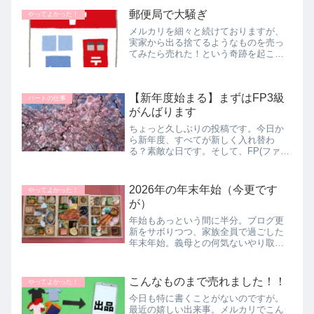
契約したいのにどうしてもできません
郵便局で大騒ぎ
やってよかった！
って方に朗報です！！
メルカリを細々と続けておりますが、
実家から出る捨てるようなものを売っ
てみたら売れた！という奇跡を起こし
て数か月。売り上げは合計２万を超え
ました!(^^)!クリスマス前に立て続けに3
件売れまして、でも送る暇がなくて少
【新年度始まる】まずはFP3級
し焦っておりました。送る方...
パートの仕事
がんばります
ちょっと久しぶりの投稿です。今日か
ら新年度、すべてが新しく入れ替わ
る？素敵な日です。そして、FP(ファイ
ナンシャルプランナー)3級の試験の申し
込み開始日です。午前10時から一斉に
始まるので、いつの試験日が予約でき
2026年の年末年始（今更です
やってよかった！
るのかまだわかりません。たし...
が）
年始もあっという間に半分。ブログ更
新をサボりつつ、家族全員で過ごした
年末年始。義母との何気ないやり取り
から感じた「ほどよい距離感」と、さ
さやかな幸せの記録。
こんなものまで売れました！！
やってよかった！
今日も特に書くことがないのですが。
最近の嬉しい出来事。メルカリでこん