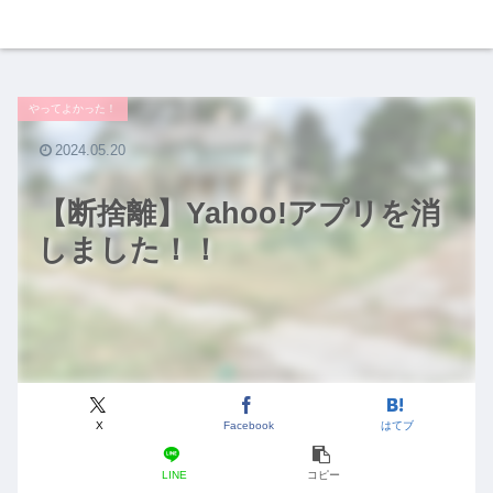
やってよかった！
2024.05.20
【断捨離】Yahoo!アプリを消
しました！！
X
Facebook
はてブ
LINE
コピー