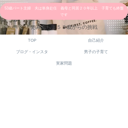
53歳パート主婦 夫は単身赴任 義母と同居２０年以上 子育ても終盤
です
えみんちょ５３歳からの挑戦
TOP
自己紹介
ブログ・インスタ
男子の子育て
実家問題