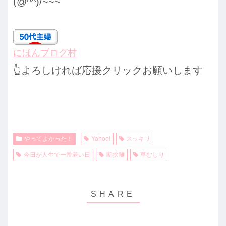
(@^^)/~~~
にほんブログ村
👆よろしければ応援クリックお願いします
やってよかった！
Yahoo!
スッキリ
今日が人生で一番若い日
断捨離
草むしり