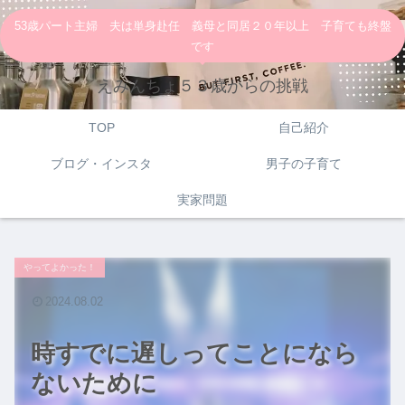
53歳パート主婦 夫は単身赴任 義母と同居２０年以上 子育ても終盤
です
えみんちょ５３歳からの挑戦
TOP
自己紹介
ブログ・インスタ
男子の子育て
実家問題
やってよかった！
2024.08.02
時すでに遅しってことになら
ないために