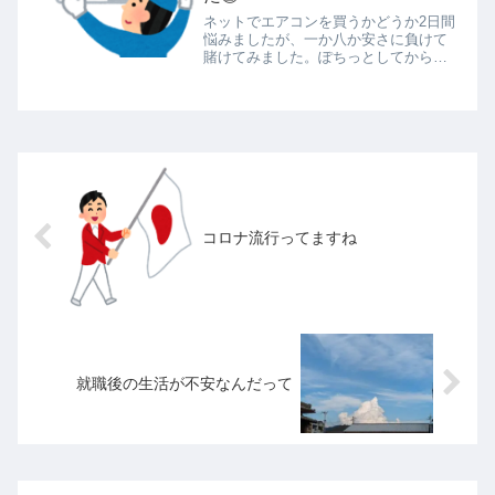
で...
ネットでエアコンを買うかどうか2日間
悩みましたが、一か八か安さに負けて
賭けてみました。ぽちっとしてから契
約完了まで配達希望日と工事希望日を
選ぶ（GW期間があるので余裕を持たせ
ました）契約確認メールのあと、ヒア
リングシートがメールされてくる取...
コロナ流行ってますね
就職後の生活が不安なんだって