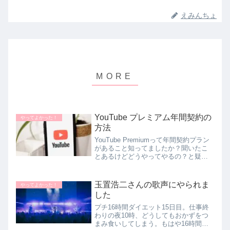
えみんちょ
YouTube プレミアム年間契約の
やってよかった！
方法
YouTube Premiumって年間契約プラン
があること知ってましたか？聞いたこ
とあるけどどうやってやるの？と疑問
に思ってらっしゃる方はぜひこの記事
を読んでみて下さい。スマホで簡単に
契約したいのにどうしてもできません
玉置浩二さんの歌声にやられま
やってよかった！
って方に朗報です！！
した
プチ16時間ダイエット15日目。仕事終
わりの夜10時、どうしてもおかずをつ
まみ食いしてしまう。もはや16時間ダ