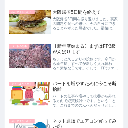
イエットはできておりません_(._.)_今
朝、寝起きでスマホをいじっていて偶
然見つけたショート動画にやられまし
大阪帰省5日間を終えて
やってよかった！
た。【玉置浩二 いい...
大阪帰省5日間を振り返りました。実家
の問題や兄への思い、今の自分にでき
ることを考えた帰省でした。最後は子
どもの頃から親しみのある喫茶店で絶
品テリヤキバーガーを堪能。思い出深
い帰省の締めくくりです。
【新年度始まる】まずはFP3級
パートの仕事
がんばります
ちょっと久しぶりの投稿です。今日か
ら新年度、すべてが新しく入れ替わ
る？素敵な日です。そして、FP(ファイ
ナンシャルプランナー)3級の試験の申し
込み開始日です。午前10時から一斉に
始まるので、いつの試験日が予約でき
パートを増やすために今こそ断
やってよかった！
るのかまだわかりません。たし...
捨離
パートの仕事を増やして扶養から外れ
る方向で絶賛検討中です。ということ
で、これまでののんべんだらりとした
自由時間がかなり少なくなる見通しな
ので、今のうちに断捨離＆メルカリ出
品をしようと今日から頑張り出しまし
ネット通販でエアコン買ってみ
やってよかった！
た。腰痛はすこぉし良くなってきたの
た②