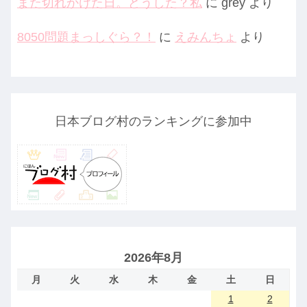
また切れかけた日。どうした？私
に
grey
より
8050問題まっしぐら？！
に
えみんちょ
より
日本ブログ村のランキングに参加中
2026年8月
月
火
水
木
金
土
日
1
2