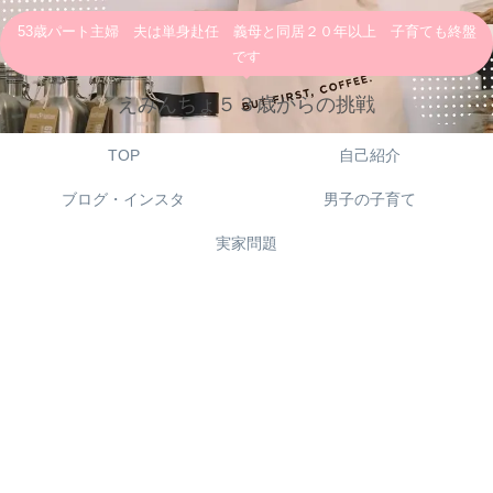
53歳パート主婦 夫は単身赴任 義母と同居２０年以上 子育ても終盤
です
えみんちょ５３歳からの挑戦
TOP
自己紹介
ブログ・インスタ
男子の子育て
実家問題