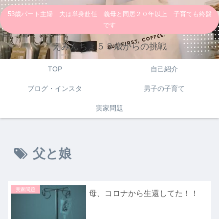
53歳パート主婦 夫は単身赴任 義母と同居２０年以上 子育ても終盤
です
えみんちょ５３歳からの挑戦
TOP
自己紹介
ブログ・インスタ
男子の子育て
実家問題
父と娘
実家問題
母、コロナから生還してた！！