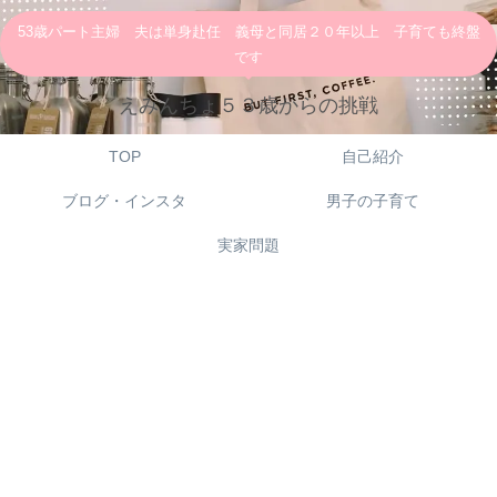
53歳パート主婦 夫は単身赴任 義母と同居２０年以上 子育ても終盤
です
えみんちょ５３歳からの挑戦
TOP
自己紹介
ブログ・インスタ
男子の子育て
実家問題