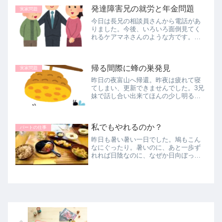
家。片付けしたいけど出来ない。た
発達障害兄の就労と年金問題
だ、掃除機をかけて拭き掃除をするだ
実家問題
け。...
今日は長兄の相談員さんから電話があ
りました。今後、いろいろ面倒見てく
れるケアマネさんのような方です。や
っぱり私にかかって来るんですよね
(^_^;)まだ市からの認定は下りていない
けれど、下りること前提で進んでいま
帰る間際に蜂の巣発見
す。前回の👇メンタルクリニック...
実家問題
昨日の夜富山へ帰還。昨夜は疲れて寝
てしまい、更新できませんでした。3兄
妹で話し合い出来てほんの少し明るい
気持ちだったけど、帰る間際に実家の
ベランダに蜂の巣を発見Σ(･ω･ﾉ)ﾉ！い
まだに、『あの蜂の巣退治できたか
私でもやれるのか？
な？する気あるかな？』とまた...
パートの仕事
昨日も暑い暑い一日でした。鳩もこん
なにぐったり。暑いのに、あと一歩ず
れれば日陰なのに、なぜか日向ぼっこ
な鳩さんです。最近の私のうっぷんを
晴らすべく、大学時代の友人グループ
に声掛けたら一人だけOKしてくれまし
た。それで、昨日はお出かけランチ行...