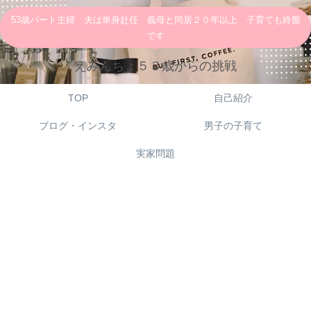
53歳パート主婦 夫は単身赴任 義母と同居２０年以上 子育ても終盤
です
えみんちょ５３歳からの挑戦
TOP
自己紹介
ブログ・インスタ
男子の子育て
実家問題