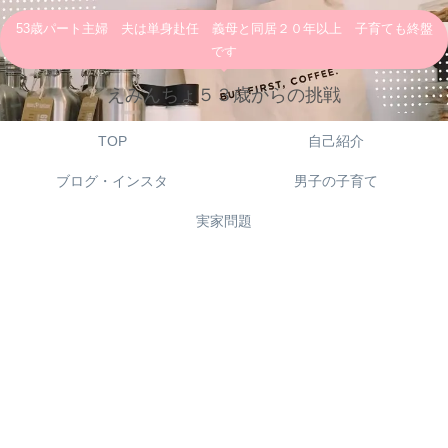
53歳パート主婦 夫は単身赴任 義母と同居２０年以上 子育ても終盤
です
えみんちょ５３歳からの挑戦
TOP
自己紹介
ブログ・インスタ
男子の子育て
実家問題