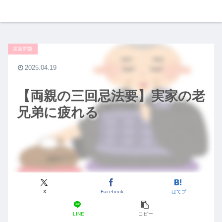
実家問題
2025.04.19
【両親の三回忌法要】実家の老
兄弟に疲れる
X
Facebook
はてブ
LINE
コピー