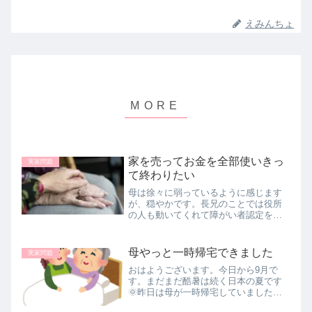
えみんちょ
家を売ってお金を全部使いきっ
実家問題
て終わりたい
母は徐々に弱っているように感じます
が、穏やかです。長兄のことでは役所
の人も動いてくれて障がい者認定をも
らうべくみんながんばっています。た
だ、父の愚痴は止まらず、いろいろ考
えるうちに最後はお金を全部使い切っ
母やっと一時帰宅できました
実家問題
て人生を終わらせると決めたようで
おはようございます。今日から9月で
す。
す。まだまだ酷暑は続く日本の夏です
🌞昨日は母が一時帰宅していました。
１１時から１５時の間だけでしたが。