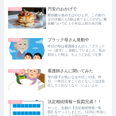
点滴を外しておれる時間を考えてのこ
とですが、結論、施設でも家でも母の
円安のおかげで
様子は同じでした。家の外構工事完成
実家問題
を...
断捨離を進めてはやひと月。この前の
父の洋服たち5袋は捨てました(^o^)／断
捨離ついでに１０年以上前の夫の海外
旅行の米ドルのあまりをやっと換金し
てきました。学生時代の友達と大阪梅
田でランチついでに行って来まし
ブラック母さん発動中
た！！305ドル⇒43,139円...
実家問題
昨日の母は看護師さん曰く『ブラック
○○（苗字）』発動していました。私が
顔出した時は、ちょうどおむつを替え
ている時でした。その後、歯磨きもし
てくれました。それが気に入らないの
か、看護師さんに手を挙げる母です
看護師さんに聞いてみた
(>_<)看護師さんごゆっくり～今日...
実家問題
母の様子が気になる今日この頃。昨
日、一昨日とすごくおとなしくほぼ反
応してくれなくなり、いよいよか、と
覚悟をしました。私の方の家族にも、
また仕事を休まなくてはならない時が
近い気がすると連絡しました。そし
法定相続情報一覧図完成！！
て、長兄にはほぼ何も言ってませんで
実家問題
したが...
やっと、念願の【法定相続情報一覧
図】をゲットしました。11/15に申請し