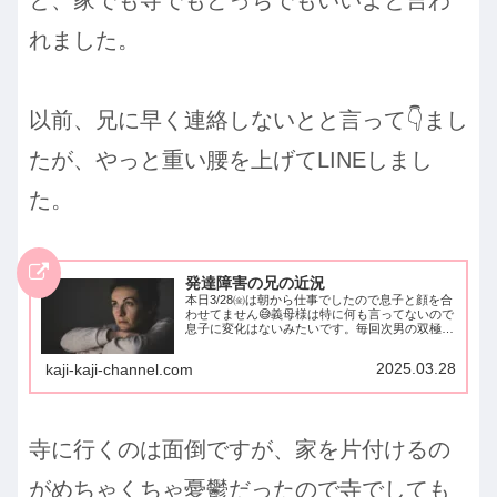
れました。
以前、兄に早く連絡しないとと言って👇️まし
たが、やっと重い腰を上げてLINEしまし
た。
発達障害の兄の近況
本日3/28㈮は朝から仕事でしたので息子と顔を合
わせてません😅義母様は特に何も言ってないので
息子に変化はないみたいです。毎回次男の双極性
障害のことばかり書いてますが、実家の長兄に動
きがあったようなので久しぶりに実家ネタを書き
2025.03.28
kaji-kaji-channel.com
ます。先月2月末...
寺に行くのは面倒ですが、家を片付けるの
がめちゃくちゃ憂鬱だったので寺でしても