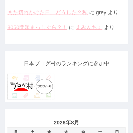
また切れかけた日。どうした？私
に
grey
より
8050問題まっしぐら？！
に
えみんちょ
より
日本ブログ村のランキングに参加中
2026年8月
月
火
水
木
金
土
日