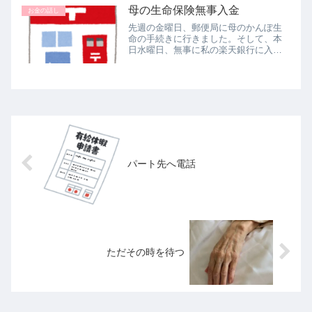
母の生命保険無事入金
る・・・・長男の大学費用はあと一期
お金の話し
分...
先週の金曜日、郵便局に母のかんぽ生
命の手続きに行きました。そして、本
日水曜日、無事に私の楽天銀行に入金
がありました。ゆうちょ職員もしかし
て時間がかかる場合もあるので1か月経
っても入金がなかったらまたお問い合
わせくださいねと言われていたので、...
パート先へ電話
ただその時を待つ