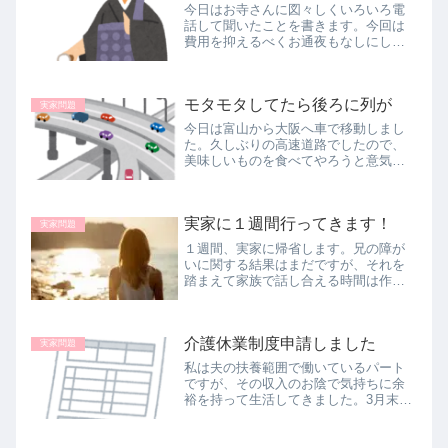
う・・...
今日はお寺さんに図々しくいろいろ電
話して聞いたことを書きます。今回は
費用を抑えるべくお通夜もなしにしま
した。お寺さんさえ承知して下されば
よいと葬儀屋さんは言われました。ご
住職あー、そうですか。わかりまし
モタモタしてたら後ろに列が
た。特に問題なく連絡は済みました。
実家問題
夜に...
今日は富山から大阪へ車で移動しまし
た。久しぶりの高速道路でしたので、
美味しいものを食べてやろうと意気込
んでいました。まずこれは石川県の
『尼御前』というSAの加賀棒ほうじ茶
のソフトクリーム450円なり。以前より
実家に１週間行ってきます！
30円値上がりです。もう何回も食...
実家問題
１週間、実家に帰省します。兄の障が
いに関する結果はまだですが、それを
踏まえて家族で話し合える時間は作れ
るか？ みんなが揃ってきちんと話し
合ったことはなく、嫌なことは先送り
にしてきた家族なので、そろそろはっ
介護休業制度申請しました
きりさせたいけれど、話し合えるか
実家問題
な？
私は夫の扶養範囲で働いているパート
ですが、その収入のお陰で気持ちに余
裕を持って生活してきました。3月末に
休職して父母の介護をすると決心はし
ましたが、収入面では不安でした。私
困った・・・収入がまったくなくな