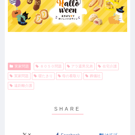
実家問題
８０５０問題
アラ還男兄弟
在宅介護
実家問題
寝たきり
母の看取り
葬儀社
遠距離介護
X
Facebook
はてブ