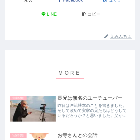
LINE
コピー
えみんちょ
長兄は無名のユーチューバー
実家問題
昨日は戸籍謄本のことを書きました。
そして改めて実家の兄たちはどうして
いるだろうか？と思いました。父が生
きていたら今回の地震のことでまた
長々と電話してきたに違いありませ
ん。もう電話してきてくれることがな
お寺さんとの会話
いなんて、なんて寂しいことなんだろ
実家問題