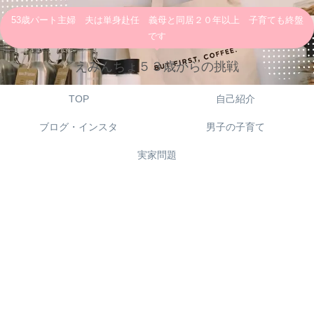
53歳パート主婦 夫は単身赴任 義母と同居２０年以上 子育ても終盤
です
えみんちょ５３歳からの挑戦
TOP
自己紹介
ブログ・インスタ
男子の子育て
実家問題