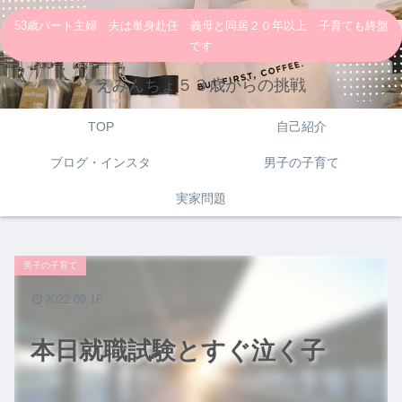
53歳パート主婦 夫は単身赴任 義母と同居２０年以上 子育ても終盤
です
えみんちょ５３歳からの挑戦
TOP
自己紹介
ブログ・インスタ
男子の子育て
実家問題
男子の子育て
2022.09.16
本日就職試験とすぐ泣く子