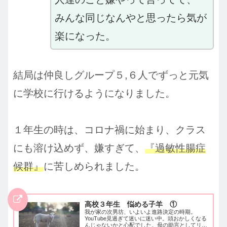
みんな同じなんやと思ったら気が
楽になった。
結局は仲良しグループ５,６人でずっと元気
に学校に行けるようになりました。
１年生の時は、コロナ禍に始まり、クラス
にも溶け込めず、嫌すぎて、
『過敏性腸症
候群』
に苦しめられました。
高校３年生 悩める子羊 ①
我が家の次男坊、いよいよ進路決定の時期。
YouTube見過ぎて迷いに迷い中。頭おかしくなる
んじゃないかと心配でした。母の助言としてリベ