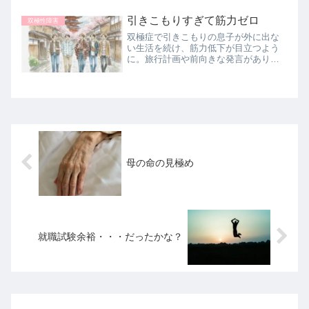
を聞き合いました。その子は（女の
引きこもりすぎて筋力ゼロ
子）大学院に進級し、なんと、精神保
双極性障害
健福祉...
双極症で引きこもりの息子が外に出な
い生活を続け、筋力低下が目立つよう
に。旅行計画や前向きな発言がありな
がらも行動できない現実と、母が抱え
る将来への不安を書いています。
母の命の見極め
就職試験余裕・・・だったかな？