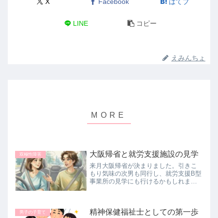
X
Facebook
はてブ
LINE
コピー
えみんちょ
大阪帰省と就労支援施設の見学
双極性障害
来月大阪帰省が決まりました。引きこ
もり気味の次男も同行し、就労支援B型
事業所の見学にも行けるかもしれませ
ん。まだ何も決まっていないけれど、
小さな一歩を応援したい母の記録で
す。
精神保健福祉士としての第一歩
男子の子育て