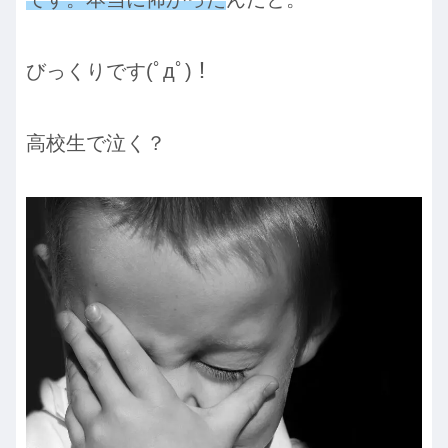
びっくりです(ﾟдﾟ)！
高校生で泣く？