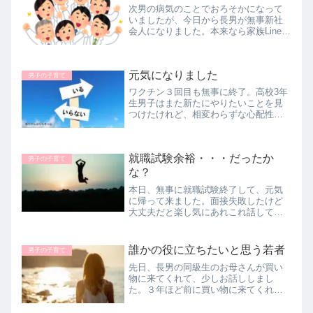
次男の病気のことでおろそかになって
いましたが、今日から長男が無事新社
会人になりました。本来なら家族Lineで
『おめでとう！』などと交わし合うも
のですが、次男も読むのでなんとなく
希望に満ちた内容をLineに送るのがはば
元気になりました
かられてしまう😥去年１年...
男子の子育て
ワクチン３回目も無事に終了。高校3年
生男子はまた新たにやりたいことを見
つけたけれど、相変わらずな心配性の
悩める子羊です。母は断捨離実行のた
め、ゴミ出しの日ごとに捨てる決意
と、大好きなドラマも取捨選択しまし
就職試験余裕・・・だったか
た。マインドを変えることができるで
男子の子育て
しょうか？
な？
本日、無事に就職試験終了して、元気
に帰って来ました。面接失敗したけど
大丈夫だと楽し気にあれこれ話してく
れて、夏休み頑張った甲斐があった、
先生たちのお陰だと感謝の言葉を口に
していました。すべて解放されてイキ
誰かの役に立ちたいと思う若者
男子の子育て
イキとして、一安心です。
先日、長男の同級生のお母さんが買い
物に来てくれて、少しお話ししまし
た。３年ほど前に買い物に来てくれた
ことがあり、それ以来です。お互い子
供たちは今どういう進路に進んでるか