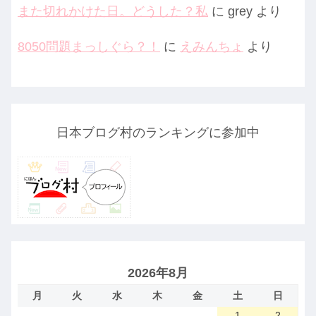
また切れかけた日。どうした？私
に
grey
より
8050問題まっしぐら？！
に
えみんちょ
より
日本ブログ村のランキングに参加中
2026年8月
月
火
水
木
金
土
日
1
2