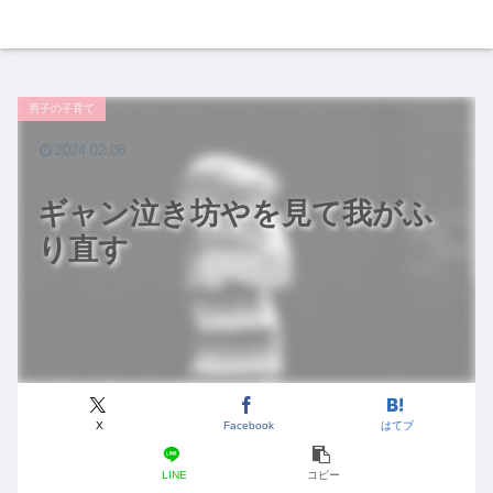
男子の子育て
2024.02.08
ギャン泣き坊やを見て我がふ
り直す
X
Facebook
はてブ
LINE
コピー