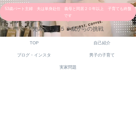
53歳パート主婦 夫は単身赴任 義母と同居２０年以上 子育ても終盤
です
えみんちょ５３歳からの挑戦
TOP
自己紹介
ブログ・インスタ
男子の子育て
実家問題