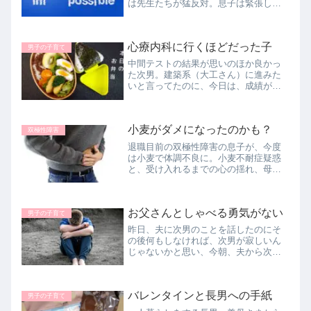
は先生たちが猛反対。息子は緊張した
けど思いのたけをすべて出せて完璧な
面談だったと有頂天。そんなにうまく
就職出来ればいいけれど、受験も就職
心療内科に行くほどだった子
も親は見守るしかないですね。
男子の子育て
中間テストの結果が思いのほか良かっ
た次男。建築系（大工さん）に進みた
いと言ってたのに、今日は、成績が良
ければ大手企業も狙えるかも？とすこ
ぶる機嫌よく帰宅しました。母の余計
な一言で機嫌が悪くなり、ほんまにも
小麦がダメになったのかも？
うっ、気持ちがころころ変わり過
双極性障害
ぎ！！
退職目前の双極性障害の息子が、今度
は小麦で体調不良に。小麦不耐症疑惑
と、受け入れるまでの心の揺れ、母の
試行錯誤の日々です。
お父さんとしゃべる勇気がない
男子の子育て
昨日、夫に次男のことを話したのにそ
の後何もしなければ、次男が寂しいん
じゃないかと思い、今朝、夫から次男
にLineを入れてもらいました。また会っ
て話ししようね、的な文章を。次男は
『ごめんなさい』とだけ返信してきて
バレンタインと長男への手紙
『謝らなくてもいい。いつでも話...
男子の子育て