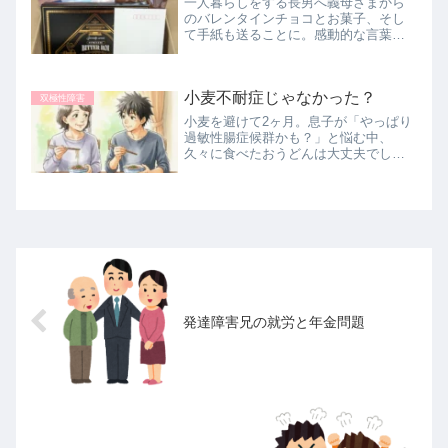
一人暮らしをする長男へ義母さまから
のバレンタインチョコとお菓子、そし
て手紙も送ることに。感動的な言葉は
書けない母が、社会人1年目の息子への
本音と照れを綴ります。
小麦不耐症じゃなかった？
双極性障害
小麦を避けて2ヶ月。息子が「やっぱり
過敏性腸症候群かも？」と悩む中、
久々に食べたおうどんは大丈夫でし
た。ネットの自動車保険の契約も安く
できた話もあわせてご紹介します。
発達障害兄の就労と年金問題