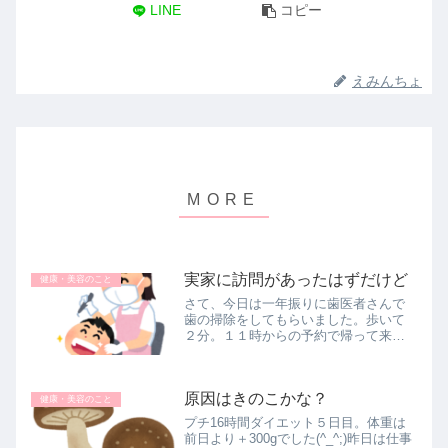
LINE
コピー
えみんちょ
実家に訪問があったはずだけど
健康・美容のこと
さて、今日は一年振りに歯医者さんで
歯の掃除をしてもらいました。歩いて
２分。１１時からの予約で帰って来た
のは１２時半(￣▽￣)歯のお掃除時間３
０分。おしゃべり１時間ってとこでし
ょうか？本来なら５月に予約していた
原因はきのこかな？
のですがキャンセルしてそれ以来行...
健康・美容のこと
プチ16時間ダイエット５日目。体重は
前日より＋300gでした(^_^;)昨日は仕事