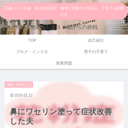
53歳パート主婦 夫は単身赴任 義母と同居２０年以上 子育ても終盤
です
えみんちょ５３歳からの挑戦
TOP
自己紹介
ブログ・インスタ
男子の子育て
実家問題
健康・美容のこと
2024.02.12
鼻にワセリン塗って症状改善
した夫