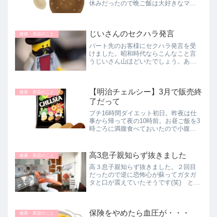
休みだったので晩ご飯は大好きなマカ
ロニグラタンとサラダとスープ。写真
はありません。ですので、控えずに普
通に食べてしまいました。一昨日の下
じいさんのセクハラ発言
痢。なんと義母さまもお...
健康・美容のこと
パート先のお客様にセクハラ発言を受
けました。昭和時代ならこんなこと言
うじいさん山ほどいたでしょう。ある
意味すごく元気なご老人ですが悲哀も
感じます。笑顔の対応心で罵倒、サー
ビス業あるあるです(悲)
【明治チェルシー】3月で販売終
健康・美容のこと
了だって
プチ16時間ダイエット初日。昨夜は仕
事から帰って夜の10時前。お昼ご飯を3
時ごろに満腹食べておいたので小腹が
空く程度でしたが、やはりおかずを見
ると食欲が出てきます。なすと鶏もも
の味噌炒め。おいしそうすぎて3口ほど
高3息子親知らず抜きました
健康・美容のこと
つまみ食い。仕事の日は義母さ...
高３息子親知らず抜きました。２回目
だったので逆に恐怖心が蘇ってガタガ
タと口が震えていたそうです(笑) とい
うことで、明日は学校休むそうです。
就職も決まったので中間テスト中もゲ
ーム三昧。人生そんなことじゃあかん
保険をやめたら血圧が・・・
よ!!と言いたいのですが。
健康・美容のこと