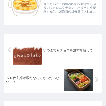
今日もパートお休み(*´з`)夕食は久しぶ
りのマカロニグラタン。バターも小麦
粉も豆乳も超適当の目分量で入れま
す。なんとかなるもんです。あとはあ
るもんでスープとレタスとプチトマ
ト・ブロッコリーのサラダ。グラタン
やカレーやシチューは作るおかずが...
いつまでもチョコを渡す母親って
５０代主婦が暇だなんてもったいな
い！！