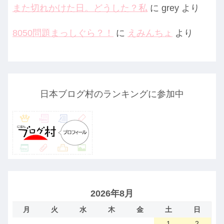
また切れかけた日。どうした？私
に
grey
より
8050問題まっしぐら？！
に
えみんちょ
より
日本ブログ村のランキングに参加中
2026年8月
月
火
水
木
金
土
日
1
2