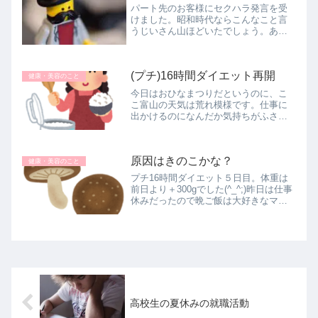
パート先のお客様にセクハラ発言を受
寝て...
けました。昭和時代ならこんなこと言
うじいさん山ほどいたでしょう。ある
意味すごく元気なご老人ですが悲哀も
感じます。笑顔の対応心で罵倒、サー
ビス業あるあるです(悲)
(プチ)16時間ダイエット再開
健康・美容のこと
今日はおひなまつりだというのに、こ
こ富山の天気は荒れ模様です。仕事に
出かけるのになんだか気持ちがふさぎ
込む。そんな嫌なお天気です。我が実
家問題は特に進展せず、長兄にLineしま
したが、既読さえつかず。スマホを見
原因はきのこかな？
る習慣がないのでやむなしです。...
健康・美容のこと
プチ16時間ダイエット５日目。体重は
前日より＋300gでした(^_^;)昨日は仕事
休みだったので晩ご飯は大好きなマカ
ロニグラタンとサラダとスープ。写真
はありません。ですので、控えずに普
通に食べてしまいました。一昨日の下
痢。なんと義母さまもお...
高校生の夏休みの就職活動