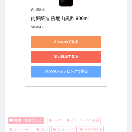
内堀醸造
内堀醸造 臨醐山黒酢 900ml
583841
Amazonで見る
楽天市場で見る
Yahoo!ショッピングで見る
健康・美容のこと
B-life
アラフィフの不調
エクオール
ヨガ
ヨガまりこ
坐骨神経痛