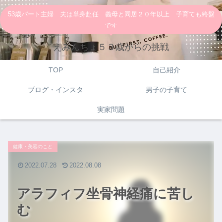
53歳パート主婦 夫は単身赴任 義母と同居２０年以上 子育ても終盤
です
えみんちょ５３歳からの挑戦
TOP
自己紹介
ブログ・インスタ
男子の子育て
実家問題
健康・美容のこと
2022.07.28
2022.08.08
アラフィフ坐骨神経痛に苦し
む