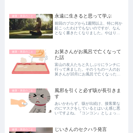
永遠に生きると思って学ぶ
健康・美容のこと
前回のブログから1週間以上、特に何か
起こったわけでもないのですが、なん
となく書きたくなりました。やはり、
同世代のみぽりんが亡くなったという
ニュースが衝撃でした。いろいろ考え
た方も多いのではないでしょうか？私
お舅さんがお風呂で亡くなって
も今の気持ちをブログに書き留めてお...
健康・美容のこと
た話
富山の友人たちと久しぶりにランチに
行って来ました。そのうちの一人のお
舅さんが10月にお風呂で亡くなったと
いう話を聞きました。ニュースでよく
聞く出来事ですが、こんなに身近な人
にも起こっていたとは(>_<)近所に住ん
風邪を引くと必ず咳が長引きま
健康・美容のこと
でいるお義父さんに買い物など...
す
あいかわらず、咳が出続け、接客業な
のにマスクをしているとはいえ感じ悪
いですよね。『コンコン』としょっち
ゅう出るもんだからパート仲間からは
『娘が花粉症の喘息みたいになって咳
がひどすぎて肋骨にヒビが入ったか
じいさんのセクハラ発言
健康・美容のこと
ら、気を付けてね』と言われました。