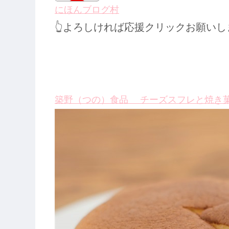
にほんブログ村
👆よろしければ応援クリックお願いし
築野（つの）食品 チーズスフレと焼き