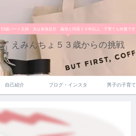
53歳パート主婦 夫は単身赴任 義母と同居２０年以上 子育ても終盤です
えみんちょ５３歳からの挑戦
自己紹介
ブログ・インスタ
男子の子育て