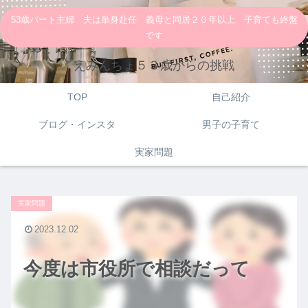
53歳パート主婦 夫は単身赴任 義母と同居２０年以上 子育ても終盤
です
えみんちょ５３歳からの挑戦
TOP
自己紹介
ブログ・インスタ
男子の子育て
実家問題
実家問題
2023.12.02
今度は市役所で相談だって