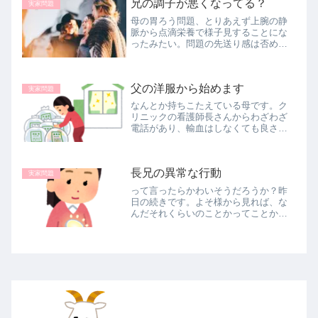
兄の調子が悪くなってる？
実家問題
っ』と思いました。思っただけですよ
母の胃ろう問題、とりあえず上腕の静
(´...
脈から点滴栄養で様子見することにな
ったみたい。問題の先送り感は否めま
せん。そして、長兄は毎日デイケアに
通っている。父の愚痴に具合が悪くな
りそうな私ですが、古くからの友人に
父の洋服から始めます
心癒されました。
実家問題
なんとか持ちこたえている母です。ク
リニックの看護師長さんからわざわざ
電話があり、輸血はしなくても良さそ
うでしばらく大丈夫でしょうとのこと
でした。これで、ひとまず安心してお
盆期間は自宅に帰れそうです。でも、
長兄の異常な行動
微熱は続いているので予断は許せない
実家問題
ん...
って言ったらかわいそうだろうか？昨
日の続きです。よそ様から見れば、な
んだそれくらいのことかってことかも
しれません。いろいろ片づけをしてい
ると、いろんな物が出てきます。その
中で手動充電式の懐中電灯が出てきま
した。単純にくるくるとゼンマイ？を
巻...