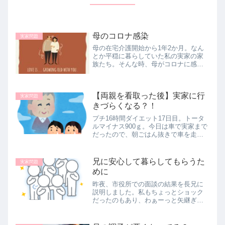
母のコロナ感染
実家問題
母の在宅介護開始から1年2か月。なん
とか平穏に暮らしていた私の実家の家
族たち。そんな時、母がコロナに感染
してしまった。父兄たちは濃厚接触者
でどうなるのか？感染3日目で突如入
院。介護中の人が感染してしまった時
【両親を看取った後】実家に行
の残された家族の右往左往を綴りま
実家問題
す。
きづらくなる？！
プチ16時間ダイエット17日目。トータ
ルマイナス900ｇ。今日は車で実家まで
だったので、朝ごはん抜きで車を走ら
せ、福井県の南条SAというところで休
憩を取りました。ここは、大きな道の
駅が充実している良いSAです。フード
兄に安心して暮らしてもらうた
実家問題
コート内でボルガライスを...
めに
昨夜、市役所での面談の結果を長兄に
説明しました。私もちょっとショック
だったのもあり、わぁーっと矢継ぎ早
にしゃべってしまいました。長兄は黙
っていました。私なんや？なんも言わ
んのかいな。夕飯を並べながら『ち