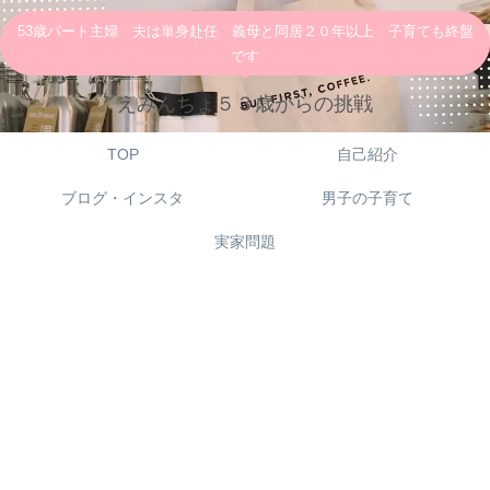
53歳パート主婦 夫は単身赴任 義母と同居２０年以上 子育ても終盤
です
えみんちょ５３歳からの挑戦
TOP
自己紹介
ブログ・インスタ
男子の子育て
実家問題