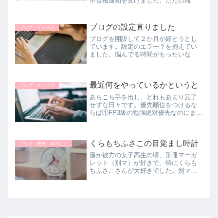
不合格通知を受けました。ただの雑記
ブログでは昨今は合格しないと言われ
ているのは知っているけど、何も取り
柄のない私は、自分の思いをつらつら
ブログの設定直りました
ブログ・インスタ
と書き綴るしかなく・・・・。
ブログを開設して２か月が経とうとし
ています。設定のエラー？を抱えてい
ました。悩んでる時間がもったいない
と、リベ大の有料コミュニティ「リベ
シティ」に入会して質問してみまし
た。悩みが解決できて、また一歩前進
最近何をやっているかというと
でき、スッキリ気分で春を迎えられま
ブログ・インスタ
す。
あちこち手を出し、どれもあまり完了
せずな日々です。優先順位をつけるな
らば①FP3級の勉強絶対優先なのにまだ
時間があるからとつい後回し。まだ試
験の申込してないから甘えてしまって
ますね。せっかく勉強しても間が空い
くらもちふさこの目覚まし時計
て忘れてしまいます💦②夫の実父の...
ドラマ・映画・本のこと
遥か彼方の女子高生の頃、別冊マーガ
レット（別マ）が好きで、特にくらも
ちふさこさんが大好きでした。別マの
懸賞に応募して当たったのです！！く
らもちふさこの目覚まし時計が！！！
当時の写真を探し出しました何人に当
たったのでしょう？30人とか？嬉し
く...