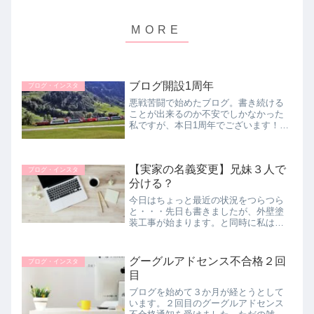
ブログ開設1周年
ブログ・インスタ
悪戦苦闘で始めたブログ。書き続ける
ことが出来るのか不安でしかなかった
私ですが、本日1周年でございます！！
こんなぐうたら主婦がちまちまではあ
りますが、ここまで続けることが出来
たのは読んで下さっている方がいるか
【実家の名義変更】兄妹３人で
らです。ありがとうございます。
ブログ・インスタ
分ける？
今日はちょっと最近の状況をつらつら
と・・・先日も書きましたが、外壁塗
装工事が始まります。と同時に私は実
家へ3泊4日で行って来ます。母が亡く
なって丸１年。一周忌法要は６月に父
の分と合同で済ませましたので法要は
グーグルアドセンス不合格２回
ブログ・インスタ
特にしません。メインの予定はお墓参...
目
ブログを始めて３か月が経とうとして
います。２回目のグーグルアドセンス