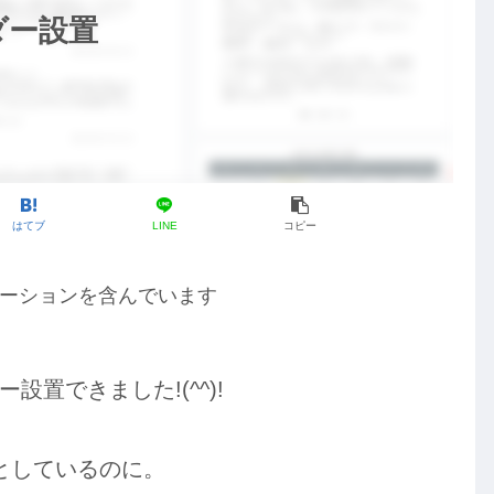
ダー設置
はてブ
LINE
コピー
ーションを含んでいます
置できました!(^^)!
としているのに。