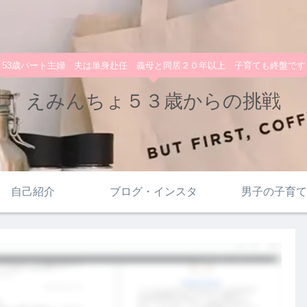
53歳パート主婦 夫は単身赴任 義母と同居２０年以上 子育ても終盤です
えみんちょ５３歳からの挑戦
自己紹介
ブログ・インスタ
男子の子育て