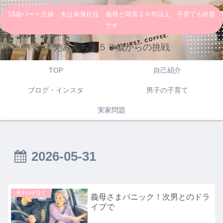
53歳パート主婦 夫は単身赴任 義母と同居２０年以上 子育ても終盤
です
えみんちょ５３歳からの挑戦
TOP
自己紹介
ブログ・インスタ
男子の子育て
実家問題
2026-05-31
男子の子育て
義母さまパニック！次男とのドラ
イブで