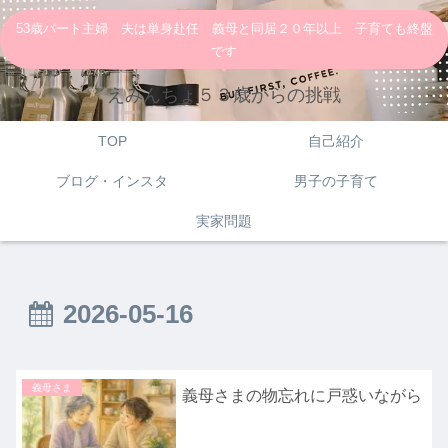
53歳パート主婦 夫は単身赴任 義母と同居２０年以上 子育ても終盤
です
えみんちょ５３歳からの挑戦
TOP
自己紹介
ブログ・インスタ
男子の子育て
実家問題
2026-05-16
義母さま
義母さまの物忘れに戸惑いながら