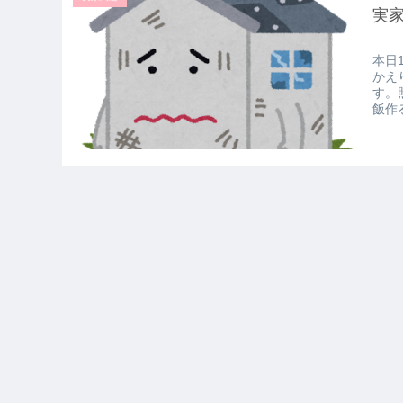
実
本日
かえ
す。
飯作