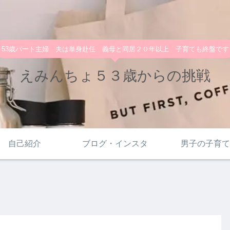
53歳パート主婦 夫は単身赴任 義母と同居２０年以上 子育ても終盤です
えみんちょ５３歳からの挑戦
自己紹介
ブログ・インスタ
男子の子育て