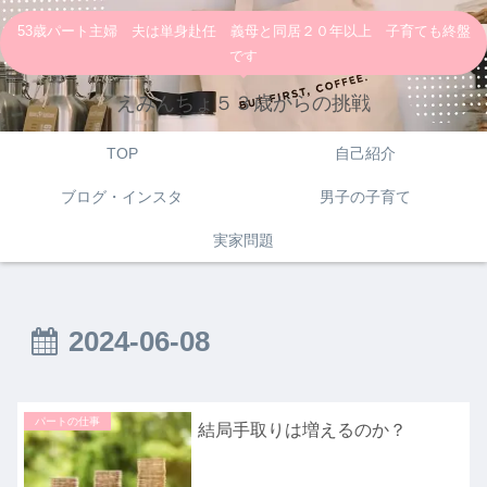
53歳パート主婦 夫は単身赴任 義母と同居２０年以上 子育ても終盤
です
えみんちょ５３歳からの挑戦
TOP
自己紹介
ブログ・インスタ
男子の子育て
実家問題
2024-06-08
パートの仕事
結局手取りは増えるのか？