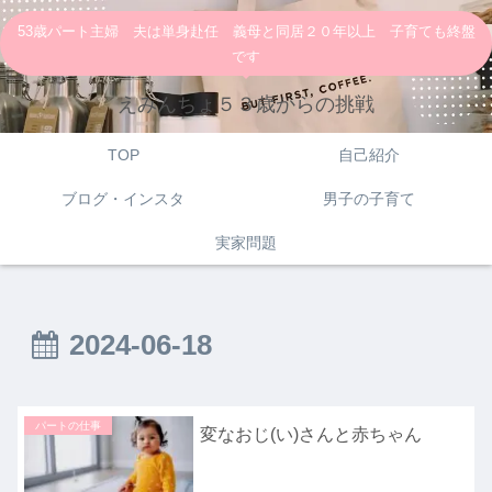
53歳パート主婦 夫は単身赴任 義母と同居２０年以上 子育ても終盤
です
えみんちょ５３歳からの挑戦
TOP
自己紹介
ブログ・インスタ
男子の子育て
実家問題
2024-06-18
パートの仕事
変なおじ(い)さんと赤ちゃん