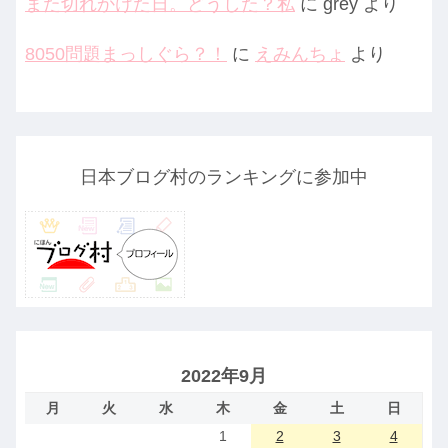
また切れかけた日。どうした？私
に
grey
より
8050問題まっしぐら？！
に
えみんちょ
より
日本ブログ村のランキングに参加中
2022年9月
月
火
水
木
金
土
日
1
2
3
4