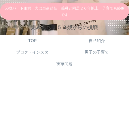
53歳パート主婦 夫は単身赴任 義母と同居２０年以上 子育ても終盤
です
えみんちょ５３歳からの挑戦
TOP
自己紹介
ブログ・インスタ
男子の子育て
実家問題