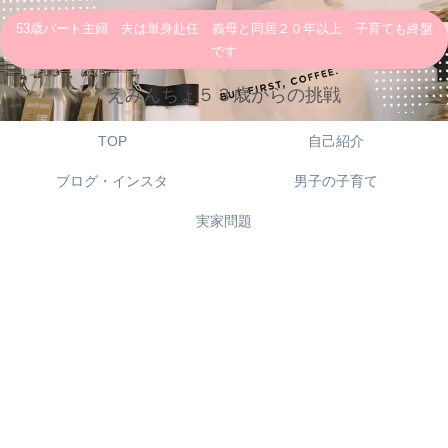
53歳パート主婦 夫は単身赴任 義母と同居２０年以上 子育ても終盤
です
えみんちょ５３歳からの挑戦
TOP
自己紹介
ブログ・インスタ
男子の子育て
実家問題