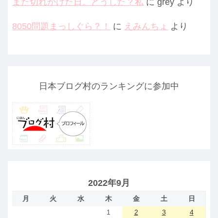
また切れかけた日。どうした？私
に
grey
より
8050問題まっしぐら？！
に
えみんちょ
より
日本ブログ村のランキングに参加中
2022年9月
月
火
水
木
金
土
日
1
2
3
4