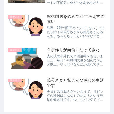
ートの下部分に火がつきあわやボヤ騒
ぎ？！認知症の進行を感じた出来事
と、同居だからこそ見える小さな変化
について綴りました。
嫁姑同居を始めて24年考え方の
義母さま
違い
昨夜、2階の部屋でパソコンをいじって
たら階下の義母さまから義母さまえみ
んちょちゃんちょっといいかな？と呼
ばれました。びっくり！！どうした？
なにごと？！です。実は昨日のお昼ご
ろに私は良かれと思って、私晩ご飯毎
食事作りが面倒になってきた
義母さま
日作らなくてもいいよ。1回を多めに...
夫の扶養を外れて２回給料をもらいま
した。毎日7～8時間労働を始めて２か
月以上。やっぱりなんだか疲れてきま
した。仕事内容は暇なくせに、もう弱
音を吐くなんてダメダメなんだけど
ね。先月の給料なんて、その前の月よ
義母さまと私こんな感じの生活
り２万近く低く、（実家帰省で５日間
義母さま
お...
です
今日も35度越えだったようで、リビン
グの冷房はこんなものかな？という程
度の効き目です。今、リビングでブロ
グを書こうとパソコンを持って下りて
いじっています。風呂上がりの義母さ
まがスマホでのクレジットカードの認