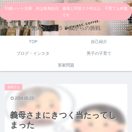
53歳パート主婦 夫は単身赴任 義母と同居２０年以上 子育ても終盤
です
えみんちょ５３歳からの挑戦
TOP
自己紹介
ブログ・インスタ
男子の子育て
実家問題
義母さま
2024.05.23
義母さまにきつく当たってし
まった