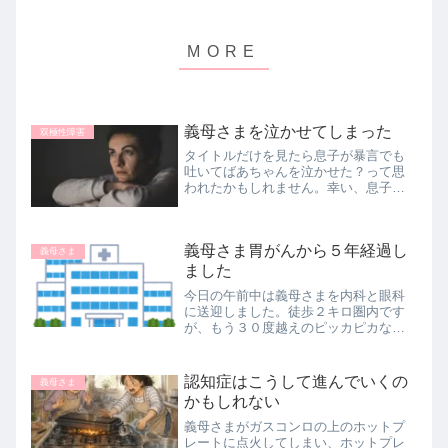
義母さまを泣かせてしまった
双極性障害
タイトルだけを見たら息子が暴言でも
吐いてばあちゃんを泣かせた？って思
われたかもしれません。幸い、息子は
暴言を吐くほどではないです。誰が泣
かせたのか？はい、私です。一昨日の
精神科病院から帰宅した時のことで
義母さま胃がんから５年経過し
す。まだ午前１０時半過ぎだったでし
義母さま
ょう...
ました
今日の午前中は義母さまを内科と眼科
に送迎しました。徒歩２キロ圏内です
が、もう３０度越えのピッカピカなお
天気でしたので暑くて倒れられたら困
るので自宅から内科までと内科から眼
科までを送迎し、帰りは歩いて帰って
認知症はこうして進んでいくの
義母さま
もらいました。悩みどころなんですよ
かもしれない
ね...
義母さまがガスコンロの上のホットプ
レートに点火してしまい、ホットプレ